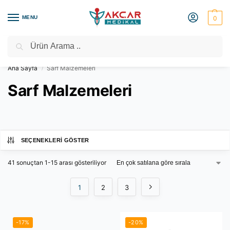
MENU
0
Ara
Medikal Market – Medikal Ürünler
2000 TL Üzeri Ücretsiz Kargo
Ana Sayfa
Sarf Malzemeleri
/
Sarf Malzemeleri
SEÇENEKLERI GÖSTER
41 sonuçtan 1-15 arası gösteriliyor
1
2
3
-17%
-20%