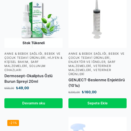
Stok Tükendi
ANNE & BEBEK SAĞLIĞI
,
BEBEK VE
ANNE & BEBEK SAĞLIĞI
,
BEBEK VE
ÇOCUK TEDAVI ÜRÜNLERI
,
HIJYEN &
ÇOCUK TEDAVI ÜRÜNLERI
,
KIŞISEL BAKIM
,
SARF
ENJEKTÖR VE İĞNELER
,
SARF
MALZEMELERI
,
SOLUNUM
MALZEMELERI
,
VETERINER
CIHAZLARI
MALZEMELERI
,
VETERINER
ÜRÜNLERI
Dermosept-Okaliptus Özlü
GENJECT-Beslenme Enjektörü
Burun Spreyi 20ml
(10’lu)
₺
49,00
₺
59,00
₺
160,00
₺
200,00
Devamını oku
Sepete Ekle
-21%