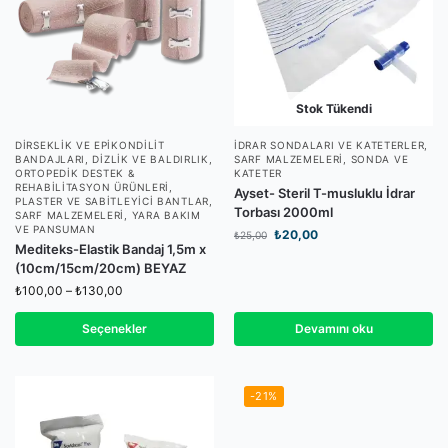
Stok Tükendi
DIRSEKLIK VE EPIKONDILIT
İDRAR SONDALARI VE KATETERLER
,
BANDAJLARI
,
DIZLIK VE BALDIRLIK
,
SARF MALZEMELERI
,
SONDA VE
ORTOPEDIK DESTEK &
KATETER
REHABILITASYON ÜRÜNLERI
,
Ayset- Steril T-musluklu İdrar
PLASTER VE SABITLEYICI BANTLAR
,
Torbası 2000ml
SARF MALZEMELERI
,
YARA BAKIM
VE PANSUMAN
₺
20,00
₺
25,00
Mediteks-Elastik Bandaj 1,5m x
(10cm/15cm/20cm) BEYAZ
₺
100,00
–
₺
130,00
Seçenekler
Devamını oku
-21%