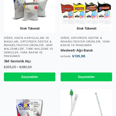
Stok Tükendi
Stok Tükendi
DIĞER
,
HASTA KARYOLALARI VE
DIĞER
,
ORTOPEDIK DESTEK &
MASALARI
,
ORTOPEDIK DESTEK &
REHABILITASYON ÜRÜNLERI
,
YARA
REHABILITASYON ÜRÜNLERI
,
SARF
BAKIM VE PANSUMAN
MALZEMELERI
,
TIBBI MALZEME VE
Medwelt-Ağrı Bandı
GEREÇLER
,
YARA BAKIM VE
₺
135,00
PANSUMAN
₺
170,00
3M-Sentetik Alçı
₺
205,00
–
₺
280,00
Seçenekler
Seçenekler