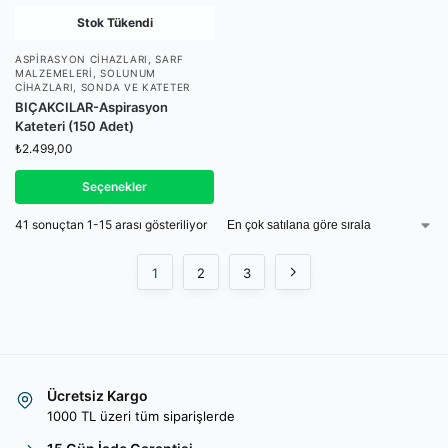
Stok Tükendi
ASPIRASYON CIHAZLARI
,
SARF
MALZEMELERI
,
SOLUNUM
CIHAZLARI
,
SONDA VE KATETER
BIÇAKCILAR-Aspirasyon
Kateteri (150 Adet)
₺
2.499,00
Seçenekler
41 sonuçtan 1-15 arası gösteriliyor
1
2
3
Ücretsiz Kargo
1000 TL üzeri tüm siparişlerde