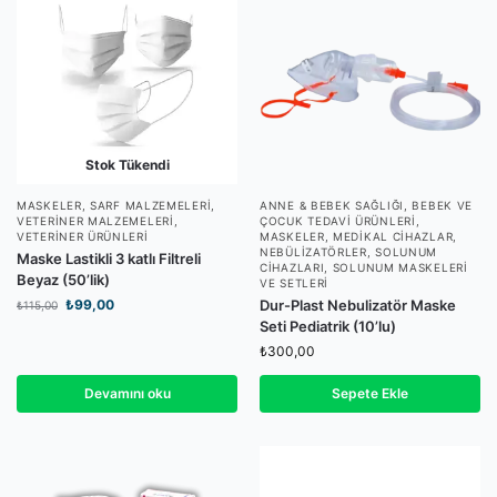
Stok Tükendi
MASKELER
,
SARF MALZEMELERI
,
ANNE & BEBEK SAĞLIĞI
,
BEBEK VE
VETERINER MALZEMELERI
,
ÇOCUK TEDAVI ÜRÜNLERI
,
VETERINER ÜRÜNLERI
MASKELER
,
MEDIKAL CIHAZLAR
,
NEBÜLIZATÖRLER
,
SOLUNUM
Maske Lastikli 3 katlı Filtreli
CIHAZLARI
,
SOLUNUM MASKELERI
Beyaz (50’lik)
VE SETLERI
₺
99,00
Dur-Plast Nebulizatör Maske
₺
115,00
Seti Pediatrik (10’lu)
₺
300,00
Devamını oku
Sepete Ekle