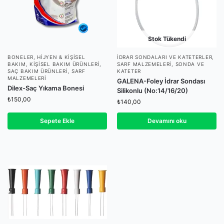
Stok Tükendi
BONELER
,
HIJYEN & KIŞISEL
İDRAR SONDALARI VE KATETERLER
,
BAKIM
,
KIŞISEL BAKIM ÜRÜNLERI
,
SARF MALZEMELERI
,
SONDA VE
SAÇ BAKIM ÜRÜNLERI
,
SARF
KATETER
MALZEMELERI
GALENA-Foley İdrar Sondası
Dilex-Saç Yıkama Bonesi
Silikonlu (No:14/16/20)
₺
150,00
₺
140,00
Sepete Ekle
Devamını oku