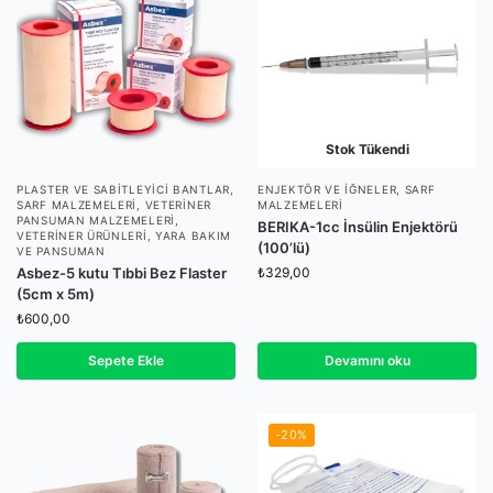
Stok Tükendi
PLASTER VE SABITLEYICI BANTLAR
,
ENJEKTÖR VE İĞNELER
,
SARF
SARF MALZEMELERI
,
VETERINER
MALZEMELERI
PANSUMAN MALZEMELERI
,
BERIKA-1cc İnsülin Enjektörü
VETERINER ÜRÜNLERI
,
YARA BAKIM
(100’lü)
VE PANSUMAN
Asbez-5 kutu Tıbbi Bez Flaster
₺
329,00
(5cm x 5m)
₺
600,00
Sepete Ekle
Devamını oku
-20%