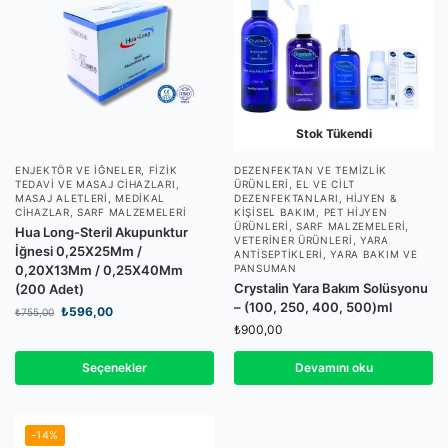
Stok Tükendi
ENJEKTÖR VE İĞNELER
,
FIZIK
DEZENFEKTAN VE TEMIZLIK
TEDAVI VE MASAJ CIHAZLARI
,
ÜRÜNLERI
,
EL VE CILT
MASAJ ALETLERI
,
MEDIKAL
DEZENFEKTANLARI
,
HIJYEN &
CIHAZLAR
,
SARF MALZEMELERI
KIŞISEL BAKIM
,
PET HIJYEN
ÜRÜNLERI
,
SARF MALZEMELERI
,
Hua Long-Steril Akupunktur
VETERINER ÜRÜNLERI
,
YARA
İğnesi 0,25X25Mm /
ANTISEPTIKLERI
,
YARA BAKIM VE
0,20X13Mm / 0,25X40Mm
PANSUMAN
Crystalin Yara Bakım Solüsyonu
(200 Adet)
– (100, 250, 400, 500)ml
₺
596,00
₺
755,00
₺
900,00
Seçenekler
Devamını oku
-14%