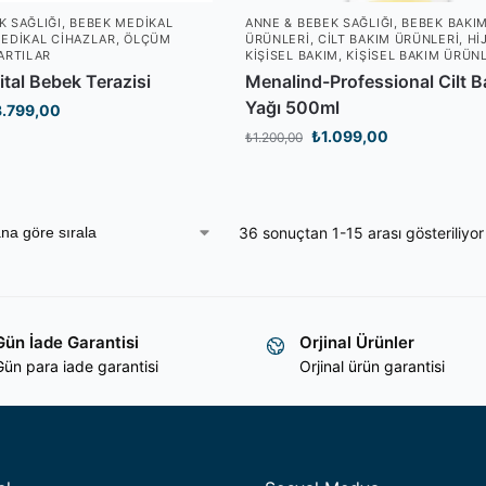
K SAĞLIĞI
,
BEBEK MEDIKAL
ANNE & BEBEK SAĞLIĞI
,
BEBEK BAKI
EDIKAL CIHAZLAR
,
ÖLÇÜM
ÜRÜNLERI
,
CILT BAKIM ÜRÜNLERI
,
HI
ARTILAR
KIŞISEL BAKIM
,
KIŞISEL BAKIM ÜRÜN
tal Bebek Terazisi
Menalind-Professional Cilt 
Yağı 500ml
3.799,00
₺
1.099,00
₺
1.200,00
36 sonuçtan 1-15 arası gösteriliyor
Gün İade Garantisi
Orjinal Ürünler
ün para iade garantisi
Orjinal ürün garantisi