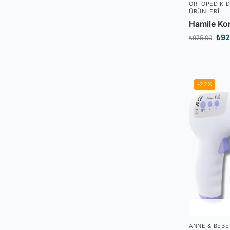
ORTOPEDIK D
ÜRÜNLERI
Hamile Kor
₺
92
₺
975,00
-22%
ANNE & BEBE