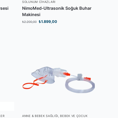
SOLUNUM CIHAZLARI
rsesi
NimoMed-Ultrasonik Soğuk Buhar
Makinesi
₺
1.899,00
₺
2.200,00
LER
ANNE & BEBEK SAĞLIĞI
,
BEBEK VE ÇOCUK