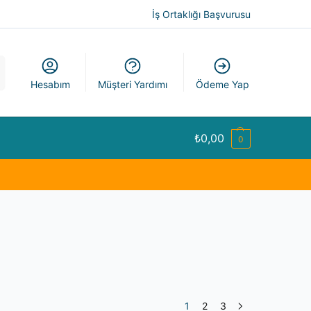
İş Ortaklığı Başvurusu
a
Hesabım
Müşteri Yardımı
Ödeme Yap
₺
0,00
0
1
2
3