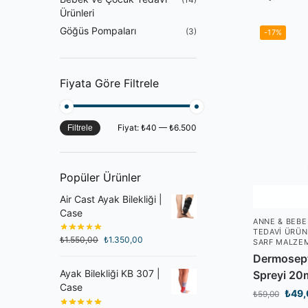
Ürünleri
Göğüs Pompaları
(3)
-17%
Fiyata Göre Filtrele
Fiyat:
₺40
—
₺6.500
Filtrele
Popüler Ürünler
Air Cast Ayak Bilekliği |
Case
ANNE & BEBE
TEDAVI ÜRÜN
₺
1.550,00
₺
1.350,00
SARF MALZE
Dermosept
Ayak Bilekliği KB 307 |
Spreyi 20
Case
₺
49
₺
59,00