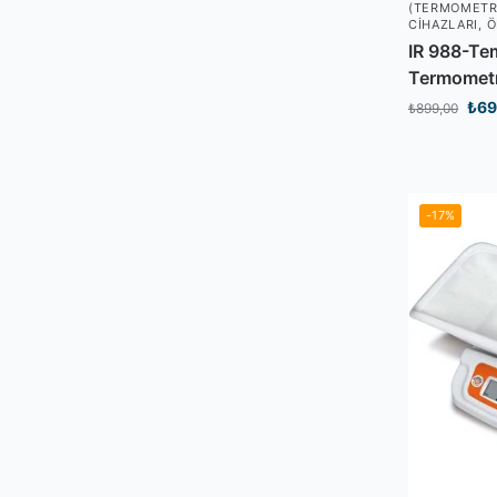
(TERMOMETR
CIHAZLARI
,
Ö
IR 988-Te
Termomet
₺
69
₺
899,00
-17%