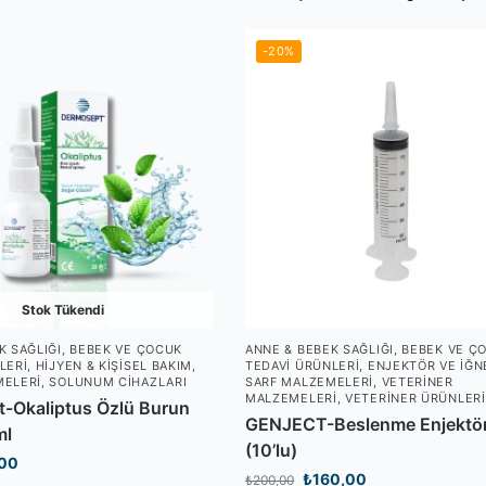
-20%
Stok Tükendi
K SAĞLIĞI
,
BEBEK VE ÇOCUK
ANNE & BEBEK SAĞLIĞI
,
BEBEK VE Ç
LERI
,
HIJYEN & KIŞISEL BAKIM
,
TEDAVI ÜRÜNLERI
,
ENJEKTÖR VE İĞN
MELERI
,
SOLUNUM CIHAZLARI
SARF MALZEMELERI
,
VETERINER
MALZEMELERI
,
VETERINER ÜRÜNLERI
-Okaliptus Özlü Burun
GENJECT-Beslenme Enjektö
ml
(10’lu)
,00
₺
160,00
₺
200,00