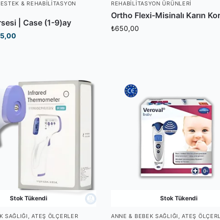
ESTEK & REHABILITASYON
REHABILITASYON ÜRÜNLERI
Ortho Flexi-Misinalı Karın Ko
sesi | Case (1-9)ay
₺
650,00
5,00
Stok Tükendi
Stok Tükendi
K SAĞLIĞI
,
ATEŞ ÖLÇERLER
ANNE & BEBEK SAĞLIĞI
,
ATEŞ ÖLÇER