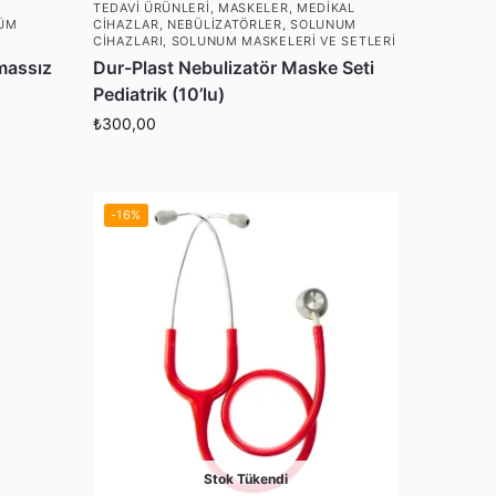
TEDAVI ÜRÜNLERI
,
MASKELER
,
MEDIKAL
ÜM
CIHAZLAR
,
NEBÜLIZATÖRLER
,
SOLUNUM
CIHAZLARI
,
SOLUNUM MASKELERI VE SETLERI
massız
Dur-Plast Nebulizatör Maske Seti
Pediatrik (10’lu)
₺
300,00
-16%
Stok Tükendi