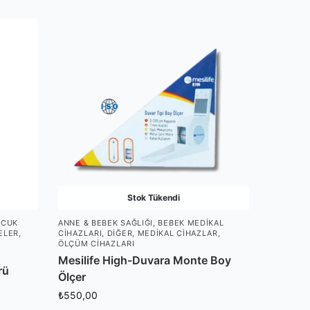
Stok Tükendi
OCUK
ANNE & BEBEK SAĞLIĞI
,
BEBEK MEDIKAL
ELER
,
CIHAZLARI
,
DIĞER
,
MEDIKAL CIHAZLAR
,
ÖLÇÜM CIHAZLARI
Mesilife High-Duvara Monte Boy
rü
Ölçer
₺
550,00