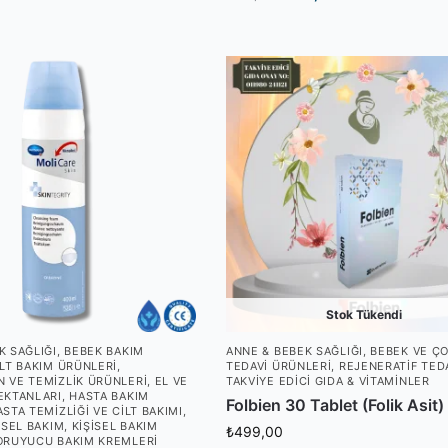
Stok Tükendi
K SAĞLIĞI
,
BEBEK BAKIM
ANNE & BEBEK SAĞLIĞI
,
BEBEK VE Ç
ILT BAKIM ÜRÜNLERI
,
TEDAVI ÜRÜNLERI
,
REJENERATIF TED
 VE TEMIZLIK ÜRÜNLERI
,
EL VE
TAKVIYE EDICI GIDA & VITAMINLER
EKTANLARI
,
HASTA BAKIM
Folbien 30 Tablet (Folik Asit)
STA TEMIZLIĞI VE CILT BAKIMI
,
ISEL BAKIM
,
KIŞISEL BAKIM
₺
499,00
ORUYUCU BAKIM KREMLERI