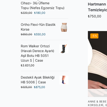
Cihazı- 3lü Üfleme
Hartmann 
Topu (Nefes Egzersiz Topu)
Temizleyi
₺
220,00
₺
180,00
₺
750,00
Ortho Flexi-Yün Elastik
Korse
₺
650,00
₺
550,00
-5%
Rom Walker Ortozi
(Havalı Derece Ayarlı)
Aşil Botu HB 5051
Uzun S | Case
₺
3.631,00
Destekli Ayak Bilekliği
HB 5006 | Case
₺
925,00
₺
875,00
ANNE & BEBE
KORSELERI
,