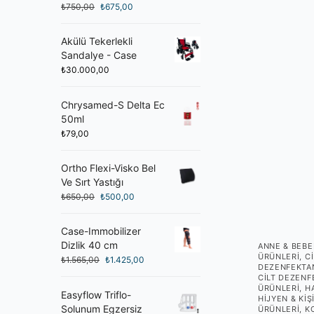
₺
750,00
₺
675,00
Akülü Tekerlekli
Sandalye - Case
₺
30.000,00
Chrysamed-S Delta Ec
50ml
₺
79,00
Ortho Flexi-Visko Bel
Ve Sırt Yastığı
₺
650,00
₺
500,00
Case-Immobilizer
Dizlik 40 cm
ANNE & BEBE
ÜRÜNLERI
,
C
₺
1.565,00
₺
1.425,00
DEZENFEKTAN
CILT DEZENF
ÜRÜNLERI
,
HA
Easyflow Triflo-
HIJYEN & KIŞ
Solunum Egzersiz
ÜRÜNLERI
,
K