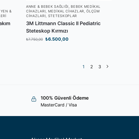
M
ANNE & BEBEK SAĞLIĞI
,
BEBEK MEDIKAL
JYEN &
CIHAZLARI
,
MEDIKAL CIHAZLAR
,
ÖLÇÜM
LERI
CIHAZLARI
,
STETESKOPLAR
Bakım
3M Littmann Classic II Pediatric
Steteskop Kırmızı
₺
6.500,00
₺
7.750,00
1
2
3
100% Güvenli Ödeme
MasterCard / Visa