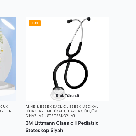
-19%
Stok Tükendi
OCUK
ANNE & BEBEK SAĞLIĞI
,
BEBEK MEDIKAL
AVILER
,
CIHAZLARI
,
MEDIKAL CIHAZLAR
,
ÖLÇÜM
CIHAZLARI
,
STETESKOPLAR
3M Littmann Classic II Pediatric
Steteskop Siyah