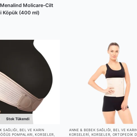
Menalind Molicare-Cilt
ci Köpük (400 ml)
Stok Tükendi
K SAĞLIĞI
,
BEL VE KARIN
ANNE & BEBEK SAĞLIĞI
,
BEL VE KARI
GÖĞÜS POMPALARI
,
KORSELER
,
KORSELERI
,
KORSELER
,
ORTOPEDIK D