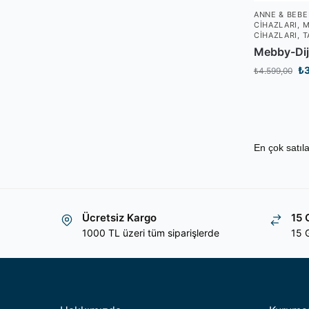
ANNE & BEBE
CIHAZLARI
,
M
CIHAZLARI
,
T
Mebby-Diji
₺
₺
4.599,00
Ücretsiz Kargo
15 
1000 TL üzeri tüm siparişlerde
15 G