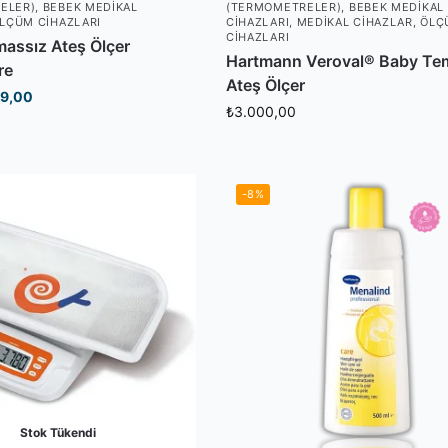
ELER)
,
BEBEK MEDIKAL
(TERMOMETRELER)
,
BEBEK MEDIKAL
LÇÜM CIHAZLARI
CIHAZLARI
,
MEDIKAL CIHAZLAR
,
ÖLÇ
CIHAZLARI
massız Ateş Ölçer
Hartmann Veroval® Baby Te
re
Ateş Ölçer
9,00
₺
3.000,00
-8%
Stok Tükendi