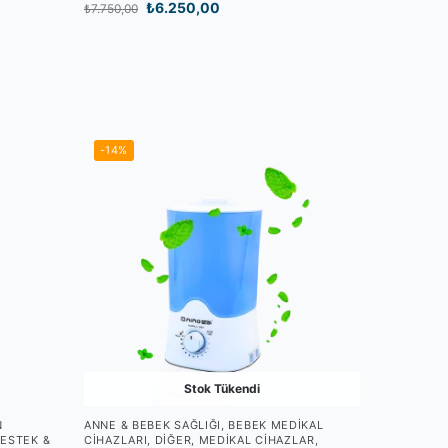
₺
6.250,00
₺
7.750,00
-14%
Stok Tükendi
N
ANNE & BEBEK SAĞLIĞI
,
BEBEK MEDIKAL
ESTEK &
CIHAZLARI
,
DIĞER
,
MEDIKAL CIHAZLAR
,