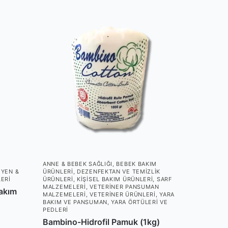
M
ANNE & BEBEK SAĞLIĞI
,
BEBEK BAKIM
JYEN &
ÜRÜNLERI
,
DEZENFEKTAN VE TEMIZLIK
LERI
ÜRÜNLERI
,
KIŞISEL BAKIM ÜRÜNLERI
,
SARF
MALZEMELERI
,
VETERINER PANSUMAN
Bakım
MALZEMELERI
,
VETERINER ÜRÜNLERI
,
YARA
BAKIM VE PANSUMAN
,
YARA ÖRTÜLERI VE
PEDLERI
Bambino-Hidrofil Pamuk (1kg)