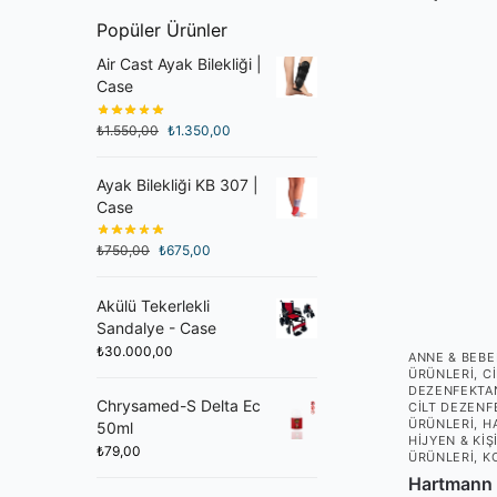
Popüler Ürünler
Air Cast Ayak Bilekliği |
Case
₺
1.550,00
₺
1.350,00
Ayak Bilekliği KB 307 |
Case
₺
750,00
₺
675,00
Akülü Tekerlekli
Sandalye - Case
₺
30.000,00
ANNE & BEBE
ÜRÜNLERI
,
C
DEZENFEKTAN
Chrysamed-S Delta Ec
CILT DEZENF
ÜRÜNLERI
,
HA
50ml
HIJYEN & KIŞ
₺
79,00
ÜRÜNLERI
,
K
Hartmann 