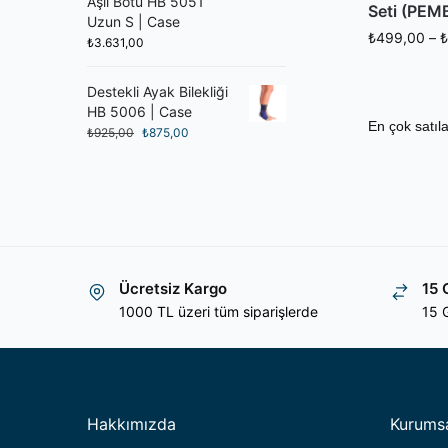
Aşil Botu HB 5051
Seti (PEM
Uzun S | Case
₺
499,00
–
₺
₺
3.631,00
Destekli Ayak Bilekliği
HB 5006 | Case
₺
925,00
₺
875,00
Ücretsiz Kargo
15 
1000 TL üzeri tüm siparişlerde
15 G
Hakkımızda
Kurums