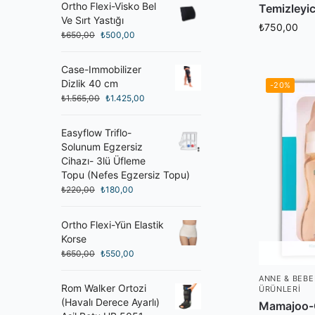
Ortho Flexi-Visko Bel
Temizleyi
Ve Sırt Yastığı
₺
750,00
₺
650,00
₺
500,00
Case-Immobilizer
Dizlik 40 cm
-20%
₺
1.565,00
₺
1.425,00
Easyflow Triflo-
Solunum Egzersiz
Cihazı- 3lü Üfleme
Topu (Nefes Egzersiz Topu)
₺
220,00
₺
180,00
Ortho Flexi-Yün Elastik
Korse
₺
650,00
₺
550,00
ANNE & BEBE
Rom Walker Ortozi
ÜRÜNLERI
(Havalı Derece Ayarlı)
Mamajoo-G