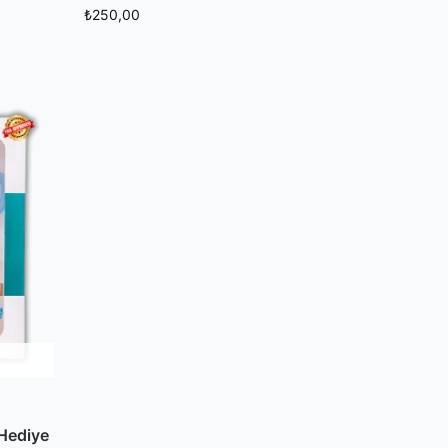
₺
250,00
M
Hediye