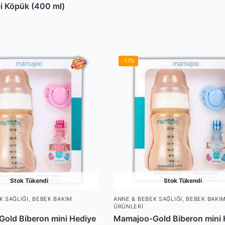
ci Köpük (400 ml)
-17%
Stok Tükendi
Stok Tükendi
K SAĞLIĞI
,
BEBEK BAKIM
ANNE & BEBEK SAĞLIĞI
,
BEBEK BAKI
ÜRÜNLERI
old Biberon mini Hediye
Mamajoo-Gold Biberon mini 