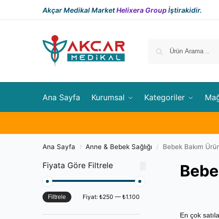
Akçar Medikal Market
Helixera Group
İştirakidir.
Ana Sayfa
Kurumsal
Kategoriler
Ma
Ana Sayfa
Anne & Bebek Sağlığı
Bebek Bakım Ürün
/
/
Fiyata Göre Filtrele
Bebe
Fiyat:
₺250
—
₺1.100
Filtrele