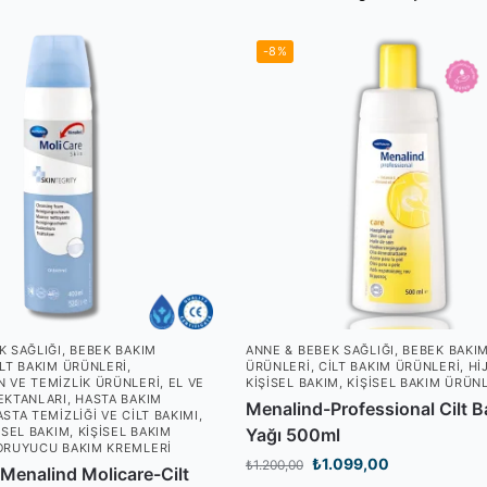
-8%
K SAĞLIĞI
,
BEBEK BAKIM
ANNE & BEBEK SAĞLIĞI
,
BEBEK BAKI
ILT BAKIM ÜRÜNLERI
,
ÜRÜNLERI
,
CILT BAKIM ÜRÜNLERI
,
HI
 VE TEMIZLIK ÜRÜNLERI
,
EL VE
KIŞISEL BAKIM
,
KIŞISEL BAKIM ÜRÜN
EKTANLARI
,
HASTA BAKIM
Menalind-Professional Cilt 
STA TEMIZLIĞI VE CILT BAKIMI
,
ISEL BAKIM
,
KIŞISEL BAKIM
Yağı 500ml
ORUYUCU BAKIM KREMLERI
₺
1.099,00
₺
1.200,00
Menalind Molicare-Cilt