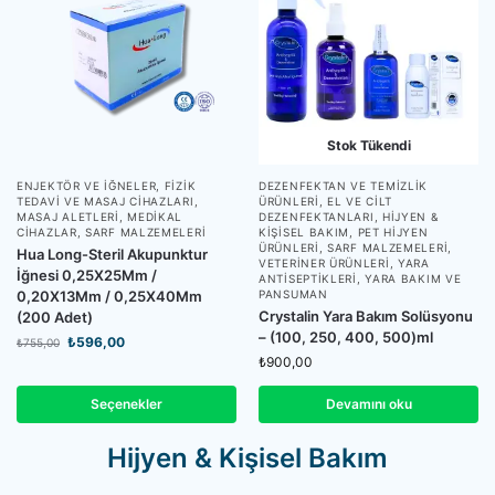
Stok Tükendi
ENJEKTÖR VE İĞNELER
,
FIZIK
DEZENFEKTAN VE TEMIZLIK
TEDAVI VE MASAJ CIHAZLARI
,
ÜRÜNLERI
,
EL VE CILT
MASAJ ALETLERI
,
MEDIKAL
DEZENFEKTANLARI
,
HIJYEN &
CIHAZLAR
,
SARF MALZEMELERI
KIŞISEL BAKIM
,
PET HIJYEN
ÜRÜNLERI
,
SARF MALZEMELERI
,
Hua Long-Steril Akupunktur
VETERINER ÜRÜNLERI
,
YARA
İğnesi 0,25X25Mm /
ANTISEPTIKLERI
,
YARA BAKIM VE
0,20X13Mm / 0,25X40Mm
PANSUMAN
Crystalin Yara Bakım Solüsyonu
(200 Adet)
– (100, 250, 400, 500)ml
₺
596,00
₺
755,00
₺
900,00
Seçenekler
Devamını oku
Hijyen & Kişisel Bakım