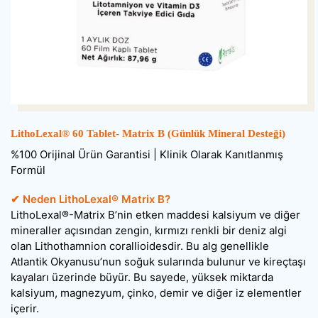
LithoLexal® 60 Tablet- Matrix B (Günlük Mineral Desteği)
%100 Orijinal Ürün Garantisi | Klinik Olarak Kanıtlanmış
Formül
✔ Neden LithoLexal® Matrix B?
LithoLexal®-Matrix B’nin etken maddesi kalsiyum ve diğer
mineraller açısından zengin, kırmızı renkli bir deniz algi
olan Lithothamnion corallioidesdir. Bu alg genellikle
Atlantik Okyanusu’nun soğuk sularında bulunur ve kireçtaşı
kayaları üzerinde büyür. Bu sayede, yüksek miktarda
kalsiyum, magnezyum, çinko, demir ve diğer iz elementler
içerir.