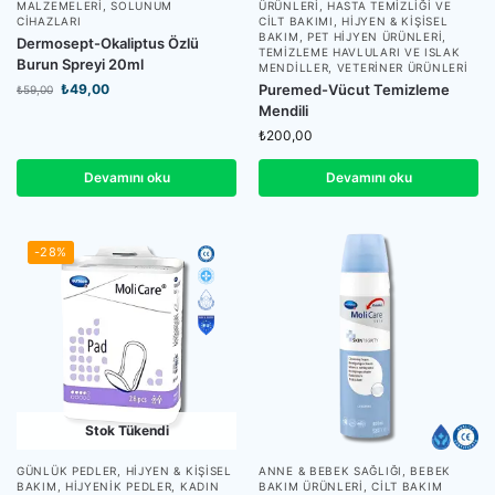
MALZEMELERI
,
SOLUNUM
ÜRÜNLERI
,
HASTA TEMIZLIĞI VE
CIHAZLARI
CILT BAKIMI
,
HIJYEN & KIŞISEL
BAKIM
,
PET HIJYEN ÜRÜNLERI
,
Dermosept-Okaliptus Özlü
TEMIZLEME HAVLULARI VE ISLAK
Burun Spreyi 20ml
MENDILLER
,
VETERINER ÜRÜNLERI
₺
49,00
Puremed-Vücut Temizleme
₺
59,00
Mendili
₺
200,00
Devamını oku
Devamını oku
-28%
Stok Tükendi
GÜNLÜK PEDLER
,
HIJYEN & KIŞISEL
ANNE & BEBEK SAĞLIĞI
,
BEBEK
BAKIM
,
HIJYENIK PEDLER
,
KADIN
BAKIM ÜRÜNLERI
,
CILT BAKIM