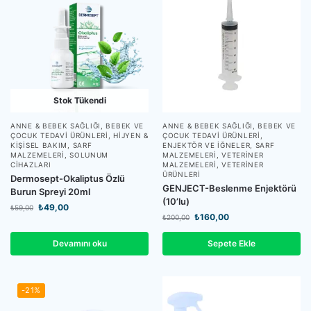
Stok Tükendi
ANNE & BEBEK SAĞLIĞI
,
BEBEK VE
ANNE & BEBEK SAĞLIĞI
,
BEBEK VE
ÇOCUK TEDAVI ÜRÜNLERI
,
HIJYEN &
ÇOCUK TEDAVI ÜRÜNLERI
,
KIŞISEL BAKIM
,
SARF
ENJEKTÖR VE İĞNELER
,
SARF
MALZEMELERI
,
SOLUNUM
MALZEMELERI
,
VETERINER
CIHAZLARI
MALZEMELERI
,
VETERINER
ÜRÜNLERI
Dermosept-Okaliptus Özlü
GENJECT-Beslenme Enjektörü
Burun Spreyi 20ml
(10’lu)
₺
49,00
₺
59,00
₺
160,00
₺
200,00
Devamını oku
Sepete Ekle
-21%