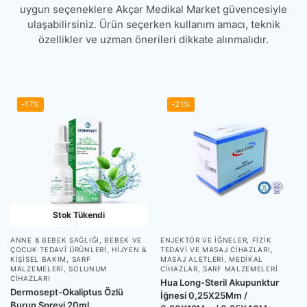
uygun seçeneklere Akçar Medikal Market güvencesiyle
ulaşabilirsiniz. Ürün seçerken kullanım amacı, teknik
özellikler ve uzman önerileri dikkate alınmalıdır.
-17%
-21%
Stok Tükendi
ANNE & BEBEK SAĞLIĞI
,
BEBEK VE
ENJEKTÖR VE İĞNELER
,
FIZIK
ÇOCUK TEDAVI ÜRÜNLERI
,
HIJYEN &
TEDAVI VE MASAJ CIHAZLARI
,
KIŞISEL BAKIM
,
SARF
MASAJ ALETLERI
,
MEDIKAL
MALZEMELERI
,
SOLUNUM
CIHAZLAR
,
SARF MALZEMELERI
CIHAZLARI
Hua Long-Steril Akupunktur
Dermosept-Okaliptus Özlü
İğnesi 0,25X25Mm /
Burun Spreyi 20ml