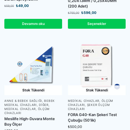
0,20X13Mm / 0,25X40Mm
₺
49,00
(200 Adet)
₺
59,00
₺
596,00
₺
755,00
Devamını oku
Seçenekler
Stok Tükendi
Stok Tükendi
ANNE & BEBEK SAĞLIĞI
,
BEBEK
MEDIKAL CIHAZLAR
,
ÖLÇÜM
MEDIKAL CIHAZLARI
,
DIĞER
,
CIHAZLARI
,
ŞEKER ÖLÇÜM
MEDIKAL CIHAZLAR
,
ÖLÇÜM
CIHAZLARI
CIHAZLARI
FORA G40-Kan Şekeri Test
Mesilife High-Duvara Monte
Çubuğu (50’lik)
Boy Ölçer
₺
500,00