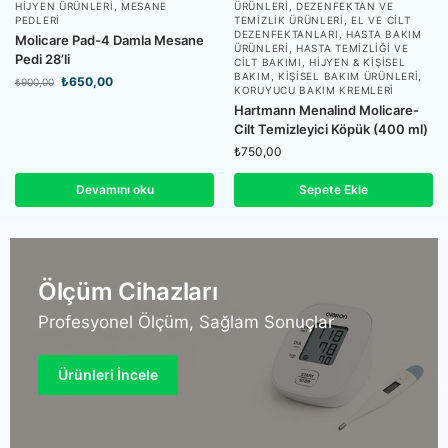
HIJYEN ÜRÜNLERI
,
MESANE
ÜRÜNLERI
,
DEZENFEKTAN VE
PEDLERI
TEMIZLIK ÜRÜNLERI
,
EL VE CILT
DEZENFEKTANLARI
,
HASTA BAKIM
Molicare Pad-4 Damla Mesane
ÜRÜNLERI
,
HASTA TEMIZLIĞI VE
Pedi 28’li
CILT BAKIMI
,
HIJYEN & KIŞISEL
BAKIM
,
KIŞISEL BAKIM ÜRÜNLERI
,
₺
650,00
₺
900,00
KORUYUCU BAKIM KREMLERI
Hartmann Menalind Molicare-
Cilt Temizleyici Köpük (400 ml)
₺
750,00
Devamını oku
Sepete Ekle
Ölçüm Cihazları
Profesyonel Ölçüm, Sağlam Sonuçlar
Ürünleri İncele