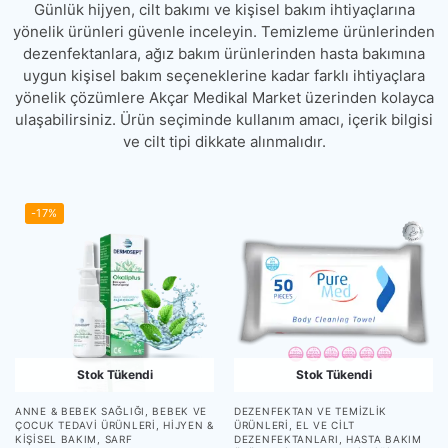
Günlük hijyen, cilt bakımı ve kişisel bakım ihtiyaçlarına
yönelik ürünleri güvenle inceleyin. Temizleme ürünlerinden
dezenfektanlara, ağız bakım ürünlerinden hasta bakımına
uygun kişisel bakım seçeneklerine kadar farklı ihtiyaçlara
yönelik çözümlere Akçar Medikal Market üzerinden kolayca
ulaşabilirsiniz. Ürün seçiminde kullanım amacı, içerik bilgisi
ve cilt tipi dikkate alınmalıdır.
-17%
Stok Tükendi
Stok Tükendi
ANNE & BEBEK SAĞLIĞI
,
BEBEK VE
DEZENFEKTAN VE TEMIZLIK
ÇOCUK TEDAVI ÜRÜNLERI
,
HIJYEN &
ÜRÜNLERI
,
EL VE CILT
KIŞISEL BAKIM
,
SARF
DEZENFEKTANLARI
,
HASTA BAKIM