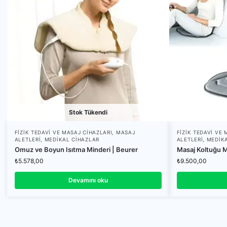
Stok Tükendi
FIZIK TEDAVI VE MASAJ CIHAZLARI
,
MASAJ
FIZIK TEDAVI VE
ALETLERI
,
MEDIKAL CIHAZLAR
ALETLERI
,
MEDIK
Omuz ve Boyun Isıtma Minderi | Beurer
Masaj Koltuğu M
₺
5.578,00
₺
9.500,00
Devamını oku