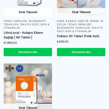
Stok Tükendi
Stok Tükendi
FIRSAT ÜRÜNLERI
,
REJENERATIF
ANNE & BEBEK SAĞLIĞI
,
BEBEK VE
TEDAVILER
,
TAKVIYE EDICI GIDA &
ÇOCUK TEDAVI ÜRÜNLERI
,
VITAMINLER
REJENERATIF TEDAVILER
,
TAKVIYE
EDICI GIDA & VITAMINLER
LithoLexal – Kolajen Eklem
Folbien 30 Tablet (Folik Asit)
Sağlığı | 60 Tablet |
₺
499,00
₺
1.899,00
Devamını oku
Devamını oku
Stok Tükendi