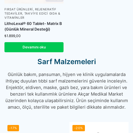
FIRSAT ÜRÜNLERI
,
REJENERATIF
TEDAVILER
,
TAKVIYE EDICI GIDA &
VITAMINLER
LithoLexal® 60 Tablet- Matrix B
(Günlük Mineral Desteği)
₺
1.899,00
Devamını oku
Sarf Malzemeleri
Günlük bakım, pansuman, hijyen ve klinik uygulamalarda
ihtiyaç duyulan tıbbi sarf malzemelerini güvenle inceleyin.
Enjektör, eldiven, maske, gazlı bez, yara bakım ürünleri ve
benzeri tek kullanımlık ürünlere Akçar Medikal Market
üzerinden kolayca ulaşabilirsiniz. Ürün seçiminde kullanım
amacı, ölçü, sterilite ve paket bilgileri dikkate alınmalıdır.
-17%
-20%