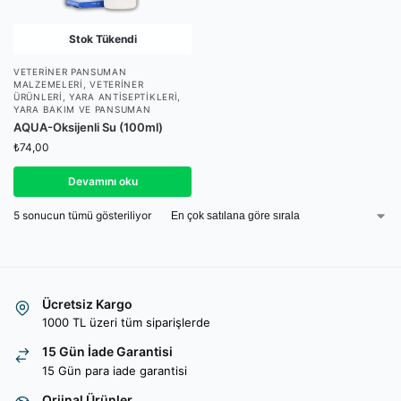
Stok Tükendi
VETERINER PANSUMAN
MALZEMELERI
,
VETERINER
ÜRÜNLERI
,
YARA ANTISEPTIKLERI
,
YARA BAKIM VE PANSUMAN
AQUA-Oksijenli Su (100ml)
₺
74,00
Devamını oku
5 sonucun tümü gösteriliyor
Ücretsiz Kargo
1000 TL üzeri tüm siparişlerde
15 Gün İade Garantisi
15 Gün para iade garantisi
Orjinal Ürünler