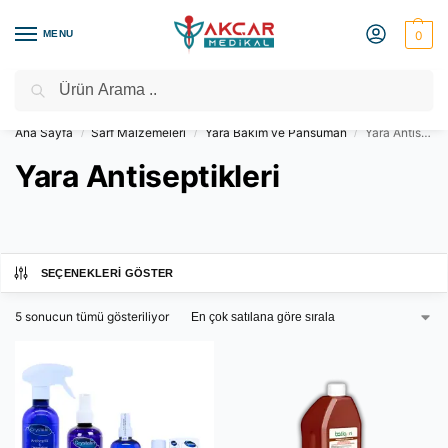
MENU
0
Ara
Medikal Market – Medikal Ürünler
2000 TL Üzeri Ücretsiz Kargo
Ana Sayfa
Sarf Malzemeleri
Yara Bakım ve Pansuman
Yara Antiseptikleri
/
/
/
Yara Antiseptikleri
SEÇENEKLERI GÖSTER
5 sonucun tümü gösteriliyor