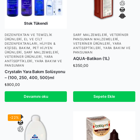
Stok Tükendi
DEZENFEKTAN VE TEMIZLIK
SARF MALZEMELERI
,
VETERINER
ÜRÜNLERI
,
EL VE CILT
PANSUMAN MALZEMELERI
,
DEZENFEKTANLARI
,
HIJYEN &
VETERINER ÜRÜNLERI
,
YARA
KIŞISEL BAKIM
,
PET HIJYEN
ANTISEPTIKLERI
,
YARA BAKIM VE
ÜRÜNLERI
,
SARF MALZEMELERI
,
PANSUMAN
VETERINER ÜRÜNLERI
,
YARA
AQUA-Batikon (1L)
ANTISEPTIKLERI
,
YARA BAKIM VE
₺
350,00
PANSUMAN
Crystalin Yara Bakım Solüsyonu
– (100, 250, 400, 500)ml
₺
900,00
Devamını oku
Sepete Ekle
-22%