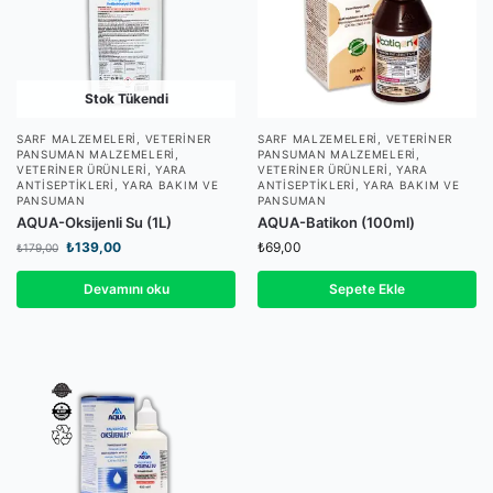
Stok Tükendi
SARF MALZEMELERI
,
VETERINER
SARF MALZEMELERI
,
VETERINER
PANSUMAN MALZEMELERI
,
PANSUMAN MALZEMELERI
,
VETERINER ÜRÜNLERI
,
YARA
VETERINER ÜRÜNLERI
,
YARA
ANTISEPTIKLERI
,
YARA BAKIM VE
ANTISEPTIKLERI
,
YARA BAKIM VE
PANSUMAN
PANSUMAN
AQUA-Oksijenli Su (1L)
AQUA-Batikon (100ml)
₺
139,00
₺
69,00
₺
179,00
Devamını oku
Sepete Ekle