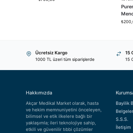
Pure
Mendi
₺
200,
Ücretsiz Kargo
15 
1000 TL üzeri tüm siparişlerde
15 G
Hakkımızda
Kurums
Akçar Medikal Market olarak, hasta
Bayilik
ve hekim memnuniyetini önceleyen,
Belgele
bilimsel ve etik ilkelere bağlı bir
S.S.S.
yaklaşımla; ileri teknolojiye sahip,
İletişim
etkili ve güvenilir tıbbi çözümler