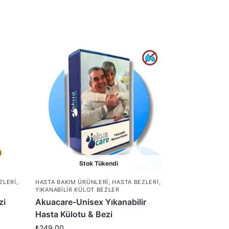
Stok Tükendi
ZLERI
,
HASTA BAKIM ÜRÜNLERI
,
HASTA BEZLERI
,
YIKANABILIR KÜLOT BEZLER
zi
Akuacare-Unisex Yıkanabilir
Hasta Külotu & Bezi
₺
249,00