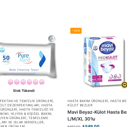
-16%
Stok Tükendi
FEKTAN VE TEMIZLIK ÜRÜNLERI
,
HASTA BAKIM ÜRÜNLERI
,
HASTA BE
 CILT DEZENFEKTANLARI
,
HASTA
KÜLOT BEZLER
 ÜRÜNLERI
,
HASTA TEMIZLIĞI VE
Mavi Beyaz-Külot Hasta Be
AKIMI
,
HIJYEN & KIŞISEL BAKIM
,
IJYEN ÜRÜNLERI
,
TEMIZLEME
L/M/XL 30’lu
LARI VE ISLAK MENDILLER
,
₺
549,00
INER ÜRÜNLERI
₺
650,00