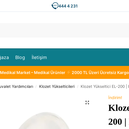
444 4 231
Ar
ğaza
Blog
İletişim
Medikal Market – Medikal Ürünler
2000 TL Üzeri Ücretsiz Kargo
valet Yardımcıları
Klozet Yükselticileri
Klozet Yükseltici EL-200 | 
/
/
İndirim!
Kloze
200 |