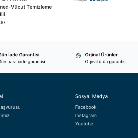
med-Vücut Temizleme
li
00
Gün İade Garantisi
Orjinal Ürünler
ün para iade garantisi
Orjinal ürün garantisi
al
Sosyal Medya
 Başvurusu
Facebook
rimiz
Instagram
Youtube