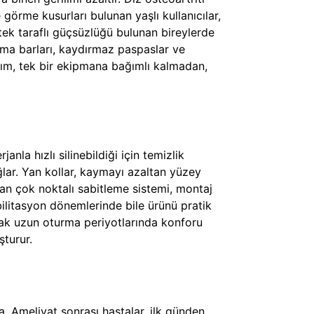
 görme kusurları bulunan yaşlı kullanıcılar,
tek taraflı güçsüzlüğü bulunan bireylerde
nma barları, kaydırmaz paspaslar ve
laşım, tek bir ekipmana bağımlı kalmadan,
la hızlı silinebildiği için temizlik
ğlar. Yan kollar, kaymayı azaltan yüzey
an çok noktalı sabitleme sistemi, montaj
bilitasyon dönemlerinde bile ürünü pratik
arak uzun oturma periyotlarında konforu
şturur.
. Ameliyat sonrası hastalar, ilk günden