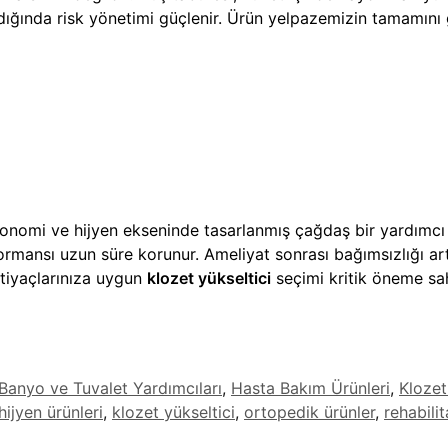
ndığında risk yönetimi güçlenir. Ürün yelpazemizin tamamını
rgonomi ve hijyen ekseninde tasarlanmış çağdaş bir yardımcı
rformansı uzun süre korunur. Ameliyat sonrası bağımsızlığı a
htiyaçlarınıza uygun
klozet yükseltici
seçimi kritik öneme sah
Banyo ve Tuvalet Yardımcıları
,
Hasta Bakım Ürünleri
,
Klozet
hijyen ürünleri
,
klozet yükseltici
,
ortopedik ürünler
,
rehabili