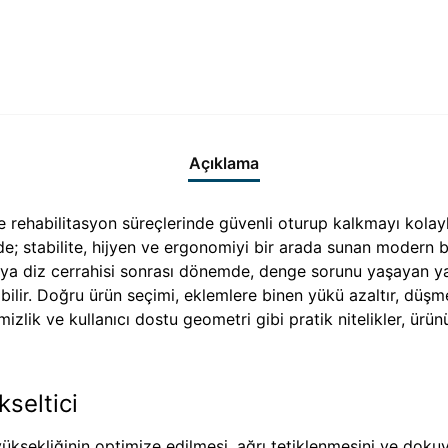
Açıklama
rehabilitasyon süreçlerinde güvenli oturup kalkmayı kolaylaş
e; stabilite, hijyen ve ergonomiyi bir arada sunan modern b
eya diz cerrahisi sonrası dönemde, denge sorunu yaşayan yaş
bilir. Doğru ürün seçimi, eklemlere binen yükü azaltır, düşme
emizlik ve kullanıcı dostu geometri gibi pratik nitelikler, ü
kseltici
ekliğinin optimize edilmesi, ağrı tetiklenmesini ve dokuya b