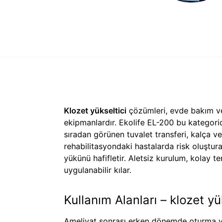
Klozet yükseltici
çözümleri, evde bakım ve 
ekipmanlardır. Ekolife EL-200 bu kategorid
sıradan görünen tuvalet transferi, kalça v
rehabilitasyondaki hastalarda risk oluştura
yükünü hafifletir. Aletsiz kurulum, kolay t
uygulanabilir kılar.
Kullanım Alanları – klozet yü
Ameliyat sonrası erken dönemde oturma yüks