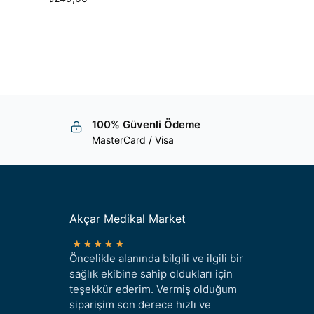
100% Güvenli Ödeme
MasterCard / Visa
Akçar Medikal Market
★★★★★
Öncelikle alanında bilgili ve ilgili bir
sağlık ekibine sahip oldukları için
teşekkür ederim. Vermiş olduğum
siparişim son derece hızlı ve