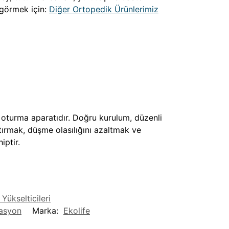
 görmek için:
Diğer Ortopedik Ürünlerimiz
 oturma aparatıdır. Doğru kurulum, düzenli
rtırmak, düşme olasılığını azaltmak ve
iptir.
 Yükselticileri
tasyon
Marka:
Ekolife