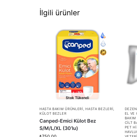
İlgili ürünler
Stok Tükendi
HASTA BAKIM ÜRÜNLERI
,
HASTA BEZLERI
,
DEZEN
KÜLOT BEZLER
EL VE
BAKIM
Canped-Emici Külot Bez
CILT B
S/M/L/XL (30’lu)
PET H
HAVLU
₺
750,00
VETER