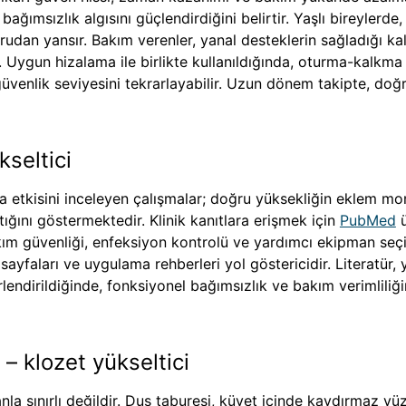
ğımsızlık algısını güçlendirdiğini belirtir. Yaşlı bireylerde
udan yansır. Bakım verenler, yanal desteklerin sağladığı kal
r. Uygun hizalama ile birlikte kullanıldığında, oturma-kalkma 
güvenlik seviyesini tekrarlayabilir. Uzun dönem takipte, do
kseltici
 etkisini inceleyen çalışmalar; doğru yüksekliğin eklem mom
ttığını göstermektedir. Klinik kanıtlara erişmek için
PubMed
ü
kım güvenliği, enfeksiyon kontrolü ve yardımcı ekipman seç
sayfaları ve uygulama rehberleri yol göstericidir. Literatür,
rlendirildiğinde, fonksiyonel bağımsızlık ve bakım verimlili
– klozet yükseltici
nla sınırlı değildir. Duş taburesi, küvet içinde kaydırmaz yü