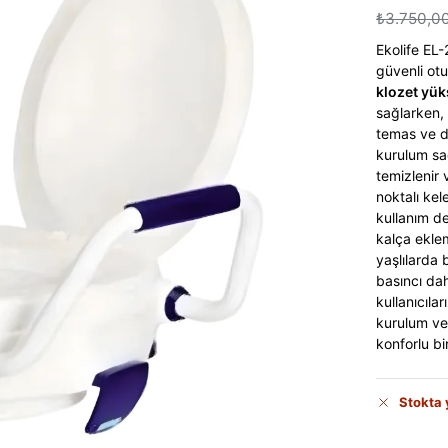
₺
3.750,0
Ekolife EL
güvenli ot
klozet yüks
sağlarken, 
temas ve de
kurulum sa
temizlenir 
noktalı kel
kullanım d
kalça ekle
yaşlılarda 
basıncı da
kullanıcıla
kurulum ve
konforlu bi
Stokta