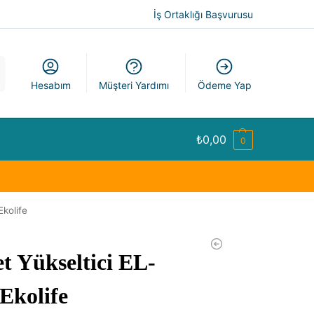
İş Ortaklığı Başvurusu
a
Hesabım
Müşteri Yardımı
Ödeme Yap
₺
0,00
0
Ekolife
t Yükseltici EL-
 Ekolife