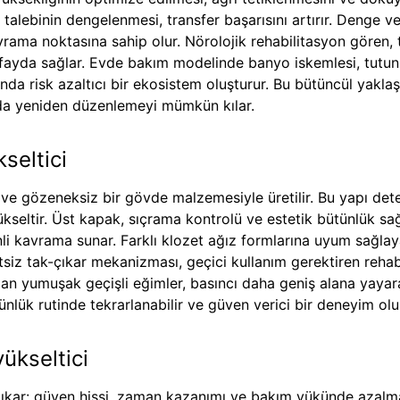
s talebinin dengelenmesi, transfer başarısını artırır. Denge ve
vrama noktasına sahip olur. Nörolojik rehabilitasyon gören, 
 fayda sağlar. Evde bakım modelinde banyo iskemlesi, tutu
ığında risk azaltıcı bir ekosistem oluşturur. Bu bütüncül yak
nda yeniden düzenlemeyi mümkün kılar.
kseltici
gözeneksiz bir gövde malzemesiyle üretilir. Bu yapı deterjan
yükseltir. Üst kapak, sıçrama kontrolü ve estetik bütünlük sa
 kavrama sunar. Farklı klozet ağız formlarına uyum sağlay
etsiz tak-çıkar mekanizması, geçici kullanım gerektiren reha
alan yumuşak geçişli eğimler, basıncı daha geniş alana yay
, günlük rutinde tekrarlanabilir ve güven verici bir deneyim olu
ükseltici
 çıkar: güven hissi, zaman kazanımı ve bakım yükünde azalma