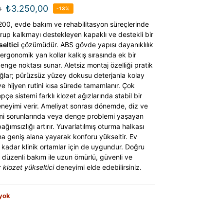
₺
3.250,00
0
-13%
-200, evde bakım ve rehabilitasyon süreçlerinde
urup kalkmayı destekleyen kapaklı ve destekli bir
eltici
çözümüdür. ABS gövde yapısı dayanıklılık
ergonomik yan kollar kalkış sırasında ek bir
nge noktası sunar. Aletsiz montaj özelliği pratik
ğlar; pürüzsüz yüzey dokusu deterjanla kolay
ve hijyen rutini kısa sürede tamamlanır. Çok
epçe sistemi farklı klozet ağızlarında stabil bir
eneyimi verir. Ameliyat sonrası dönemde, diz ve
mi sorunlarında veya denge problemi yaşayan
bağımsızlığı artırır. Yuvarlatılmış oturma halkası
ha geniş alana yayarak konforu yükseltir. Ev
rı kadar klinik ortamlar için de uygundur. Doğru
 düzenli bakım ile uzun ömürlü, güvenli ve
r
klozet yükseltici
deneyimi elde edebilirsiniz.
 yok