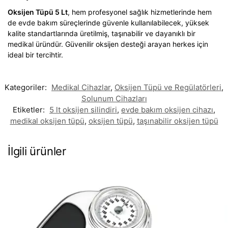
Oksijen Tüpü 5 Lt
, hem profesyonel sağlık hizmetlerinde hem
de evde bakım süreçlerinde güvenle kullanılabilecek, yüksek
kalite standartlarında üretilmiş, taşınabilir ve dayanıklı bir
medikal üründür. Güvenilir oksijen desteği arayan herkes için
ideal bir tercihtir.
Kategoriler:
Medikal Cihazlar
,
Oksijen Tüpü ve Regülatörleri
,
Solunum Cihazları
Etiketler:
5 lt oksijen silindiri
,
evde bakım oksijen cihazı
,
medikal oksijen tüpü
,
oksijen tüpü
,
taşınabilir oksijen tüpü
İlgili ürünler