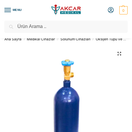
MENU
0
Ara
Medikal Market – Medikal Ürünler
2000 TL Üzeri Ücretsiz Kargo
Ana Sayfa
Medikal Cihazlar
Solunum Cihazları
Oksijen Tüpü ve Regülatörleri
/
/
/