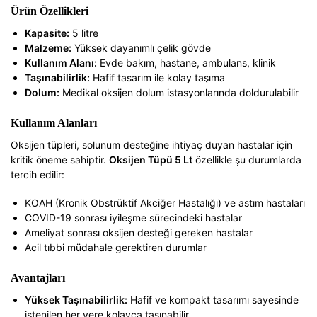
Ürün Özellikleri
Kapasite:
5 litre
Malzeme:
Yüksek dayanımlı çelik gövde
Kullanım Alanı:
Evde bakım, hastane, ambulans, klinik
Taşınabilirlik:
Hafif tasarım ile kolay taşıma
Dolum:
Medikal oksijen dolum istasyonlarında doldurulabilir
Kullanım Alanları
Oksijen tüpleri, solunum desteğine ihtiyaç duyan hastalar için
kritik öneme sahiptir.
Oksijen Tüpü 5 Lt
özellikle şu durumlarda
tercih edilir:
KOAH (Kronik Obstrüktif Akciğer Hastalığı) ve astım hastaları
COVID-19 sonrası iyileşme sürecindeki hastalar
Ameliyat sonrası oksijen desteği gereken hastalar
Acil tıbbi müdahale gerektiren durumlar
Avantajları
Yüksek Taşınabilirlik:
Hafif ve kompakt tasarımı sayesinde
istenilen her yere kolayca taşınabilir.