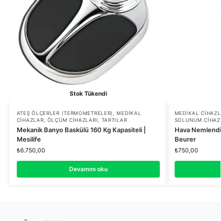
Stok Tükendi
ATEŞ ÖLÇERLER (TERMOMETRELER)
,
MEDIKAL
MEDIKAL CIHAZ
CIHAZLAR
,
ÖLÇÜM CIHAZLARI
,
TARTILAR
SOLUNUM CIHAZ
Mekanik Banyo Baskülü 160 Kg Kapasiteli |
Hava Nemlendir
Mesilife
Beurer
₺
6.750,00
₺
750,00
Devamını oku