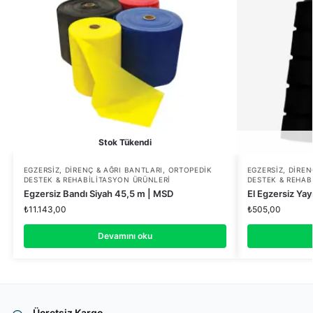
Stok Tükendi
EGZERSIZ, DIRENÇ & AĞRI BANTLARI
,
ORTOPEDIK
EGZERSIZ, DIREN
DESTEK & REHABILITASYON ÜRÜNLERI
DESTEK & REHAB
Egzersiz Bandı Siyah 45,5 m | MSD
El Egzersiz Yay
₺
11.143,00
₺
505,00
Devamını oku
Ücretsiz Kargo