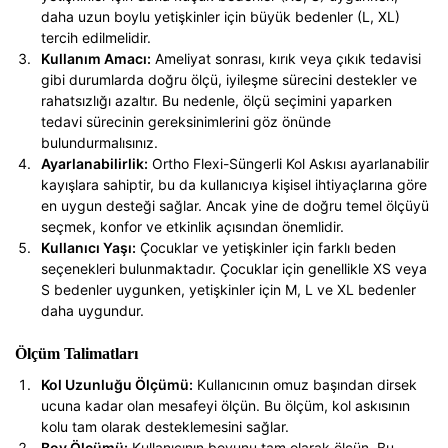
daha uzun boylu yetişkinler için büyük bedenler (L, XL)
tercih edilmelidir.
Kullanım Amacı:
Ameliyat sonrası, kırık veya çıkık tedavisi
gibi durumlarda doğru ölçü, iyileşme sürecini destekler ve
rahatsızlığı azaltır. Bu nedenle, ölçü seçimini yaparken
tedavi sürecinin gereksinimlerini göz önünde
bulundurmalısınız.
Ayarlanabilirlik:
Ortho Flexi-Süngerli Kol Askısı ayarlanabilir
kayışlara sahiptir, bu da kullanıcıya kişisel ihtiyaçlarına göre
en uygun desteği sağlar. Ancak yine de doğru temel ölçüyü
seçmek, konfor ve etkinlik açısından önemlidir.
Kullanıcı Yaşı:
Çocuklar ve yetişkinler için farklı beden
seçenekleri bulunmaktadır. Çocuklar için genellikle XS veya
S bedenler uygunken, yetişkinler için M, L ve XL bedenler
daha uygundur.
Ölçüm Talimatları
Kol Uzunluğu Ölçümü:
Kullanıcının omuz başından dirsek
ucuna kadar olan mesafeyi ölçün. Bu ölçüm, kol askısının
kolu tam olarak desteklemesini sağlar.
Boy Ölçümü:
Kullanıcının boyunu tam olarak ölçün. Bu