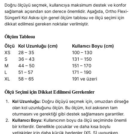
Doğru ölçüyü seçmek, kullanıcıya maksimum destek ve konfor
sağlamak açısından son derece önemlidir. Aşağıda, Ortho Flexi-
Süngerli Kol Askısı için genel ölçüm tablosu ve ölçü seçimi için
dikkat edilmesi gereken noktalar verilmiştir.
Ölçüm Tablosu
Ölçü
Kol Uzunluğu (cm)
Kullanıcı Boyu (cm)
XS
28 – 35
100 – 130
S
36 – 43
131 – 150
M
44 – 50
151 – 170
L
51 – 57
171 – 190
XL
58 – 65
191 ve üzeri
Ölçü Seçimi için Dikkat Edilmesi Gerekenler
Kol Uzunluğu:
Doğru ölçüyü seçmek için, omuzdan dirseğe
olan kol uzunluğunu ölçün. Bu ölçüm, kol askısının tam
oturmasını ve gerektiği gibi destek sağlamasını garantiler.
Kullanıcı Boyu:
Kullanıcının boyu da ölçü seçiminde önemli
bir kriterdir. Genellikle çocuklar ve daha kısa boylu
yetişkinler için daha küçük bedenler (XS, S) uygunken,