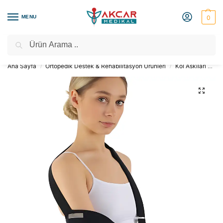
MENU
0
Ara
Medikal Market – Medikal Ürünler
2000 TL Üzeri Ücretsiz Kargo
Ana Sayfa
Ortopedik Destek & Rehabilitasyon Ürünleri
Kol Askıları ve Omuzluklar
/
/