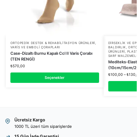
ORTOPEDIK DESTEK & REHABILITASYON ÜRÜNLERI
,
DIRSEKLIK VE E
VARIS VE EMBOLI ÇORAPLARI
BALDIRLIK
,
ORTO
ÜRÜNLERI
,
PLAS
Case-Dizaltı Burnu Kapalı Ccl II Varis Çorabı
SARF MALZEMEL
(TEN RENGİ)
Mediteks-Elast
₺
570,00
(10cm/15cm/2
₺
100,00
–
₺
130
Seçenekler
Ücretsiz Kargo
1000 TL üzeri tüm siparişlerde
15 Gün İade Garantisi