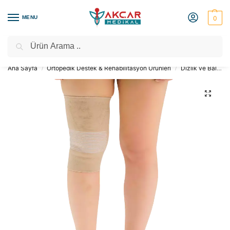
MENU
0
Ara
Medikal Market – Medikal Ürünler
2000 TL Üzeri Ücretsiz Kargo
Ana Sayfa
Ortopedik Destek & Rehabilitasyon Ürünleri
Dizlik ve Baldırlık
/
/