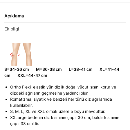
Açıklama
Ek bilgi
S=34-36 cm M=36-38 cm L=38-41 cm XL=41-44
cm XXL=44-47 cm
Ortho Flexi elastik yün dizlik doğal vücut ısısını korur ve
dizdeki ağrıların geçmesine yardımcı olur.
Romatizma, siyatik ve benzeri her türlü diz ağrılarında
kullanılabilir.
S, M, L, XL ve XXL olmak üzere 5 boyu mevcuttur.
XXLarge bedenin diz kısmının çapı: 30 cm, baldır kısmının
çapı: 38 cm’dir.