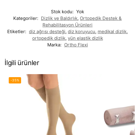
Stok kodu:
Yok
Kategoriler:
Dizlik ve Baldırlık
,
Ortopedik Destek &
Rehabilitasyon Ürünleri
Etiketler:
diz ağrısı desteği
,
diz koruyucu
,
medikal dizlik
,
ortopedik dizlik
,
yün elastik dizlik
Marka:
Ortho Flexi
İlgili ürünler
-35%