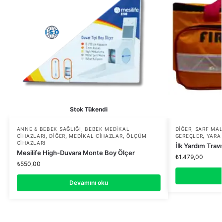
Stok Tükendi
ANNE & BEBEK SAĞLIĞI
,
BEBEK MEDIKAL
DIĞER
,
SARF MA
CIHAZLARI
,
DIĞER
,
MEDIKAL CIHAZLAR
,
ÖLÇÜM
GEREÇLER
,
YARA
CIHAZLARI
İlk Yardım Tr
Mesilife High-Duvara Monte Boy Ölçer
₺
1.479,00
₺
550,00
Devamını oku