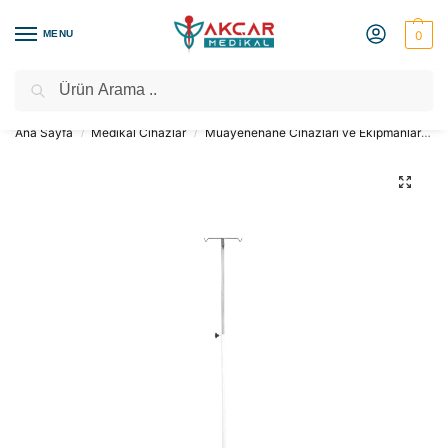
MENU
0
Ara
Medikal Market – Medikal Ürünler
2000 TL Üzeri Ücretsiz Kargo
Ana Sayfa
Medikal Cihazlar
Muayenehane Cihazları ve Ekipmanları
/
/