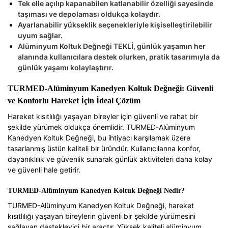
Tek elle açılıp kapanabilen katlanabilir özelliği sayesinde
taşıması ve depolaması oldukça kolaydır.
Ayarlanabilir yükseklik seçenekleriyle kişiselleştirilebilir
uyum sağlar.
Alüminyum Koltuk Değneği TEKLİ, günlük yaşamın her
alanında kullanıcılara destek olurken, pratik tasarımıyla da
günlük yaşamı kolaylaştırır.
TURMED-Alüminyum Kanedyen Koltuk Değneği: Güvenli
ve Konforlu Hareket İçin İdeal Çözüm
Hareket kısıtlılığı yaşayan bireyler için güvenli ve rahat bir
şekilde yürümek oldukça önemlidir. TURMED-Alüminyum
Kanedyen Koltuk Değneği, bu ihtiyacı karşılamak üzere
tasarlanmış üstün kaliteli bir üründür. Kullanıcılarına konfor,
dayanıklılık ve güvenlik sunarak günlük aktiviteleri daha kolay
ve güvenli hale getirir.
TURMED-Alüminyum Kanedyen Koltuk Değneği Nedir?
TURMED-Alüminyum Kanedyen Koltuk Değneği, hareket
kısıtlılığı yaşayan bireylerin güvenli bir şekilde yürümesini
sağlayan destekleyici bir araçtır. Yüksek kaliteli alüminyum