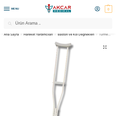
MENU
0
Ara
Medikal Market – Medikal Ürünler
2000 TL Üzeri Ücretsiz Kargo
Ana Sayfa
Hareket Yardımcıları
Baston ve Kol Değnekleri
Turmed-Alüminyüm Koltuk Değneği (TEKLİ)
/
/
/