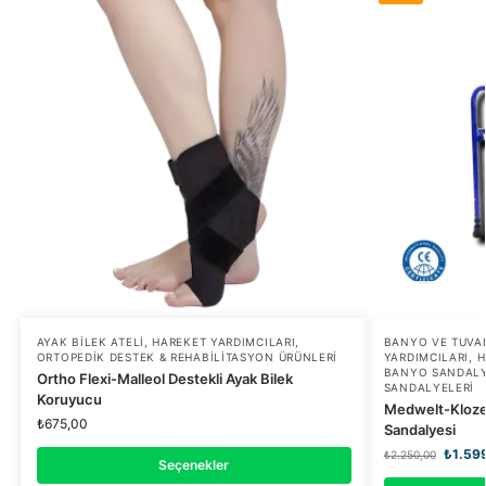
AYAK BILEK ATELI
,
HAREKET YARDIMCILARI
,
BANYO VE TUVAL
ORTOPEDIK DESTEK & REHABILITASYON ÜRÜNLERI
YARDIMCILARI
,
H
BANYO SANDALY
Ortho Flexi-Malleol Destekli Ayak Bilek
SANDALYELERI
Koruyucu
Medwelt-Klozetl
₺
675,00
Sandalyesi
₺
1.59
₺
2.250,00
Seçenekler