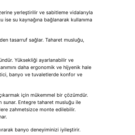
rine yerleştirilir ve sabitleme vidalarıyla
luğu ise su kaynağına bağlanarak kullanıma
erden tasarruf sağlar. Taharet musluğu,
ündür. Yüksekliği ayarlanabilir ve
ullanımını daha ergonomik ve hijyenik hale
eltici, banyo ve tuvaletlerde konfor ve
e çıkarmak için mükemmel bir çözümdür.
m sunar. Entegre taharet musluğu ile
tlere zahmetsizce monte edilebilir.
nar.
tırarak banyo deneyiminizi iyileştirir.