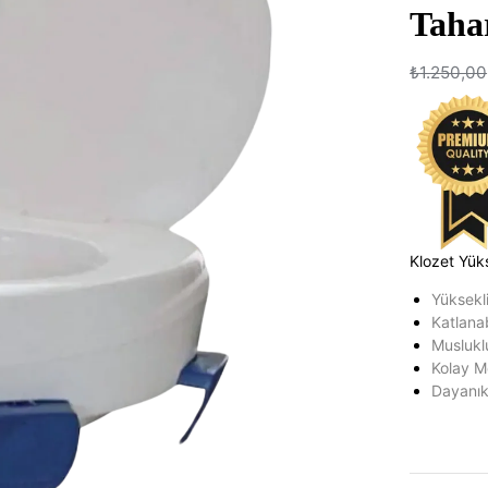
Taha
₺
1.250,00
Klozet Yüks
Yüksekli
Katlanab
Muslukl
Kolay M
Dayanıkl