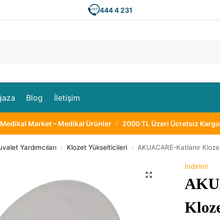
444 4 231
Ar
ğaza
Blog
İletişim
Medikal Market – Medikal Ürünler
2000 TL Üzeri Ücretsiz Kargo
valet Yardımcıları
Klozet Yükselticileri
AKUACARE-Katlanır Klozet
/
/
İndirim!
AKU
Kloze