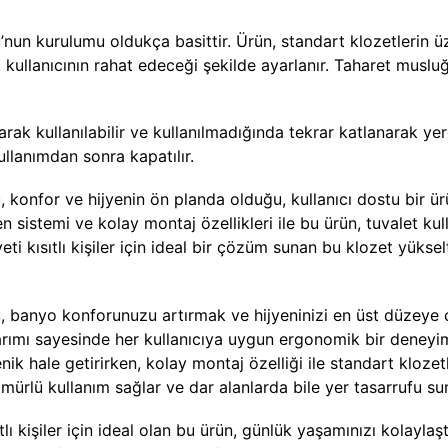
’nun kurulumu oldukça basittir. Ürün, standart klozetlerin üze
i, kullanıcının rahat edeceği şekilde ayarlanır. Taharet mus
narak kullanılabilir ve kullanılmadığında tekrar katlanarak y
kullanımdan sonra kapatılır.
, konfor ve hijyenin ön planda olduğu, kullanıcı dostu bir ür
yen sistemi ve kolay montaj özellikleri ile bu ürün, tuvalet k
iyeti kısıtlı kişiler için ideal bir çözüm sunan bu klozet yüks
lu, banyo konforunuzu artırmak ve hijyeninizi en üst düzey
asarımı sayesinde her kullanıcıya uygun ergonomik bir deneyi
enik hale getirirken, kolay montaj özelliği ile standart kloze
ömürlü kullanım sağlar ve dar alanlarda bile yer tasarrufu su
ıtlı kişiler için ideal olan bu ürün, günlük yaşamınızı kolaylaş