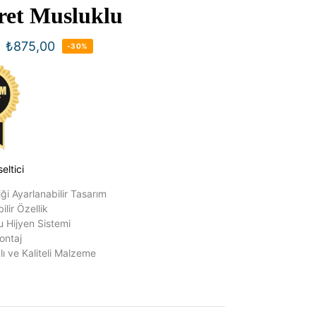
ret Musluklu
₺
875,00
-30%
eltici
ği Ayarlanabilir Tasarım
ilir Özellik
u Hijyen Sistemi
ontaj
ı ve Kaliteli Malzeme