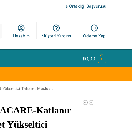
İş Ortaklığı Başvurusu
a
Hesabım
Müşteri Yardımı
Ödeme Yap
₺
0,00
0
 Yükseltici Taharet Musluklu
ACARE-Katlanır
t Yükseltici