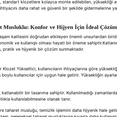
, standart klozetlere kolayca monte edilebilen, yüksekliği ay
t ihtiyacını daha rahat ve güvenli bir şekilde gidermelerine
et Musluklu: Konfor ve Hijyen İçin İdeal Çözü
aşam kalitesini doğrudan etkileyen önemli unsurlardan biridir
 ergonomik ve kullanışlı olması hayati bir öneme sahiptir.Katla
ş, pratik ve hijyenik bir çözüm sunmaktadır.
r Klozet Yükseltici, kullanıcıların ihtiyaçlarına göre yüksekliğ
oylu kullanıcılar için uygun hale getirir. Yüksekliğin ayarlan
, katlanabilir bir tasarıma sahiptir. Kullanılmadığı zamanlar
tlıkla kullanılabilmesine olanak tanır.
e taharet musluğu, temizlik işlemini daha hijyenik hale getirir
stem, geleneksel taharet musluklarına kıyasla daha kullanışlı 