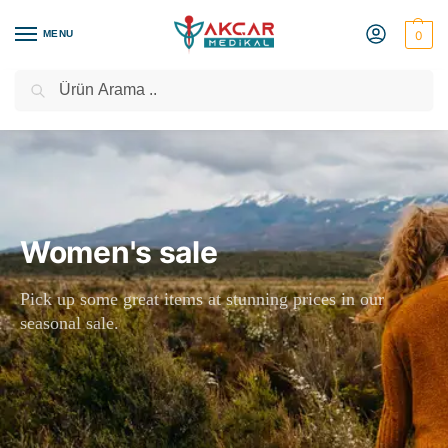
MENU
0
Ara
Medikal Market – Medikal Ürünler
2000 TL Üzeri Ücretsiz Kargo
Women's sale
Pick up some great items at stunning prices in our
seasonal sale.