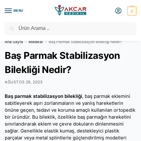
MENU
0
Ara
Medikal Market – Medikal Ürünler
2000 TL Üzeri Ücretsiz Kargo
Ana Sayfa
Medikal
Baş Parmak Stabilizasyon Bilekliği Nedir?
/
/
Baş Parmak Stabilizasyon
Bilekliği Nedir?
AĞUSTOS 29, 2025
Baş parmak stabilizasyon bilekliği
, baş parmak eklemini
sabitleyerek aşırı zorlanmaların ve yanlış hareketlerin
önüne geçen, tedavi ve koruma amaçlı kullanılan ortopedik
bir üründür. Bu bileklik, özellikle baş parmağın hareketini
sınırlandırarak eklem ve çevre dokuların dinlenmesini
sağlar. Genellikle elastik kumaş, destekleyici plastik
parçalar veya metal splintlerle güçlendirilmiş modelleri