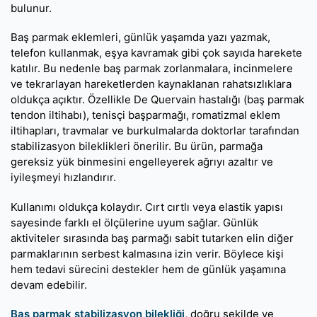
bulunur.
Baş parmak eklemleri, günlük yaşamda yazı yazmak,
telefon kullanmak, eşya kavramak gibi çok sayıda harekete
katılır. Bu nedenle baş parmak zorlanmalara, incinmelere
ve tekrarlayan hareketlerden kaynaklanan rahatsızlıklara
oldukça açıktır. Özellikle De Quervain hastalığı (baş parmak
tendon iltihabı), tenisçi başparmağı, romatizmal eklem
iltihapları, travmalar ve burkulmalarda doktorlar tarafından
stabilizasyon bileklikleri önerilir. Bu ürün, parmağa
gereksiz yük binmesini engelleyerek ağrıyı azaltır ve
iyileşmeyi hızlandırır.
Kullanımı oldukça kolaydır. Cırt cırtlı veya elastik yapısı
sayesinde farklı el ölçülerine uyum sağlar. Günlük
aktiviteler sırasında baş parmağı sabit tutarken elin diğer
parmaklarının serbest kalmasına izin verir. Böylece kişi
hem tedavi sürecini destekler hem de günlük yaşamına
devam edebilir.
Baş parmak stabilizasyon bilekliği
, doğru şekilde ve