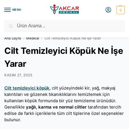
MENU
0
Ara
Medikal Market – Medikal Ürünler
2000 TL Üzeri Ücretsiz Kargo
Ana Sayfa
Medikal
Cilt Temizleyici Köpük Ne İşe Yarar
/
/
Cilt Temizleyici Köpük Ne İşe
Yarar
KASIM 27, 2025
Cilt temizleyici köpük
, cilt yüzeyindeki kir, yağ, makyaj
kalıntıları ve gözenek tıkanıklıklarını temizlemek için
kullanılan köpük formunda bir yüz temizleme ürünüdür.
Genellikle
yağlı, karma ve normal ciltler
tarafından tercih
edilse de farklı içeriklerle tüm cilt tiplerine özel seçenekler
bulunur.