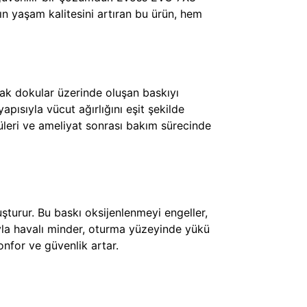
ın yaşam kalitesini artıran bu ürün, hem
uşak dokular üzerinde oluşan baskıyı
ısıyla vücut ağırlığını eşit şekilde
cüleri ve ameliyat sonrası bakım sürecinde
şturur. Bu baskı oksijenlenmeyi engeller,
ısıyla havalı minder, oturma yüzeyinde yükü
onfor ve güvenlik artar.