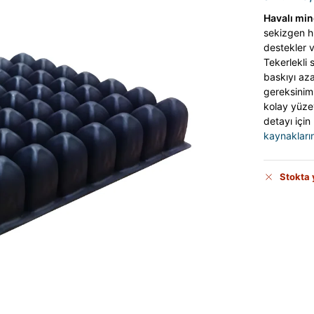
Havalı mi
sekizgen hü
destekler v
Tekerlekli 
baskıyı azal
gereksiniml
kolay yüzey
detayı için
kaynakların
Stokta