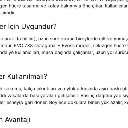
n hücre tasarımı ve kolay bakımıyla öne çıkar. Kullanıcılar
eçimdir.
er İçin Uygundur?
 olarak da bilinir), uzun süre oturan bireylerde cilt ve yum
zümdür. EVC 7X8 Octagonal – Evoss modeli, sekizgen hücre yap
andalye kullanıcıları, masa başında çalışanlar, uzun yol sürü
r Kullanılmalı?
okumu, kalça çıkıntıları ve uyluk arkasında aşırı baskı olu
iddi vakalarda bası yaraları gelişebilir. Basınç dağıtıcı yap
ler esneyip geri döner. Böylece dokulara binen yük azalır, k
n Avantajı