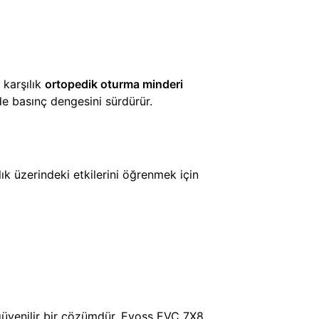
karşılık
ortopedik oturma minderi
ede basınç dengesini sürdürür.
ık üzerindeki etkilerini öğrenmek için
 güvenilir bir çözümdür. Evoss EVC 7X8