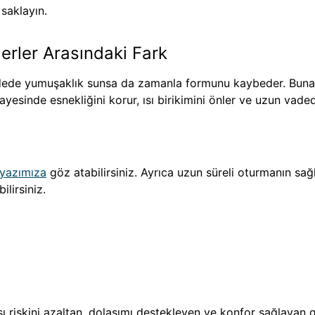
saklayın.
erler Arasındaki Fark
adede yumuşaklık sunsa da zamanla formunu kaybeder. Buna 
sayesinde esnekliğini korur, ısı birikimini önler ve uzun vad
 yazımıza
göz atabilirsiniz. Ayrıca uzun süreli oturmanın sağl
ilirsiniz.
sı riskini azaltan, dolaşımı destekleyen ve konfor sağlayan