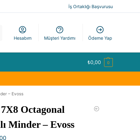
İş Ortaklığı Başvurusu
a
Hesabım
Müşteri Yardımı
Ödeme Yap
₺
0,00
0
der – Evoss
7X8 Octagonal
lı Minder – Evoss
,00