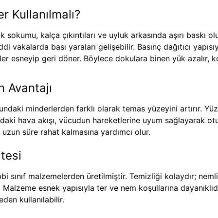
r Kullanılmalı?
okumu, kalça çıkıntıları ve uyluk arkasında aşırı baskı olu
iddi vakalarda bası yaraları gelişebilir. Basınç dağıtıcı yap
ler esneyip geri döner. Böylece dokulara binen yük azalır, k
n Avantajı
undaki minderlerden farklı olarak temas yüzeyini artırır. Y
ndaki hava akışı, vücudun hareketlerine uyum sağlayarak ot
ın uzun süre rahat kalmasına yardımcı olur.
tesi
i sınıf malzemelerden üretilmiştir. Temizliği kolaydır; neml
. Malzeme esnek yapısıyla ter ve nem koşullarına dayanıklıd
en kullanılabilir.