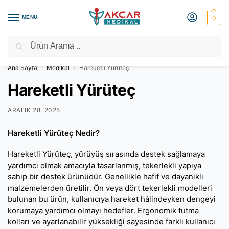
MENU
0
Ara
Medikal Market – Medikal Ürünler
2000 TL Üzeri Ücretsiz Kargo
Ana Sayfa
Medikal
Hareketli Yürüteç
/
/
Hareketli Yürüteç
ARALIK 28, 2025
Hareketli Yürüteç Nedir?
Hareketli Yürüteç, yürüyüş sırasında destek sağlamaya
yardımcı olmak amacıyla tasarlanmış, tekerlekli yapıya
sahip bir destek ürünüdür. Genellikle hafif ve dayanıklı
malzemelerden üretilir. Ön veya dört tekerlekli modelleri
bulunan bu ürün, kullanıcıya hareket hâlindeyken dengeyi
korumaya yardımcı olmayı hedefler. Ergonomik tutma
kolları ve ayarlanabilir yüksekliği sayesinde farklı kullanıcı