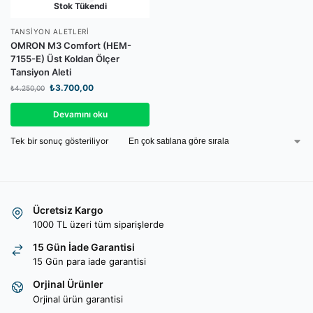
Stok Tükendi
TANSIYON ALETLERI
OMRON M3 Comfort (HEM-
7155-E) Üst Koldan Ölçer
Tansiyon Aleti
₺
3.700,00
₺
4.250,00
Devamını oku
Tek bir sonuç gösteriliyor
Ücretsiz Kargo
1000 TL üzeri tüm siparişlerde
15 Gün İade Garantisi
15 Gün para iade garantisi
Orjinal Ürünler
Orjinal ürün garantisi