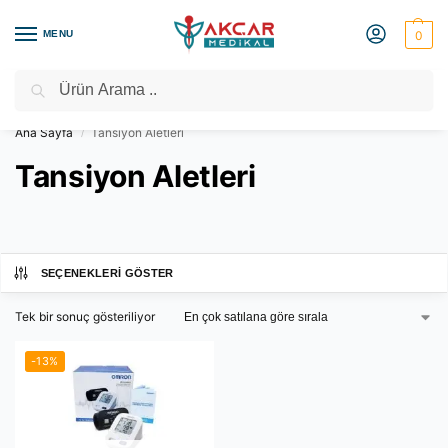
MENU
0
Ara
Medikal Market – Medikal Ürünler
2000 TL Üzeri Ücretsiz Kargo
Ana Sayfa
Tansiyon Aletleri
/
Tansiyon Aletleri
SEÇENEKLERI GÖSTER
Tek bir sonuç gösteriliyor
-13%