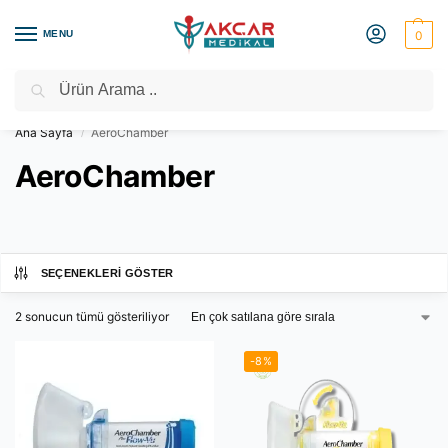
MENU
0
Ara
Medikal Market – Medikal Ürünler
2000 TL Üzeri Ücretsiz Kargo
Ana Sayfa
AeroChamber
/
AeroChamber
SEÇENEKLERI GÖSTER
2 sonucun tümü gösteriliyor
-8%