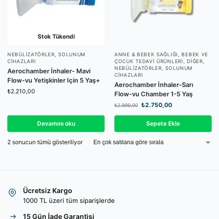
Stok Tükendi
NEBÜLIZATÖRLER
,
SOLUNUM
ANNE & BEBEK SAĞLIĞI
,
BEBEK VE
CIHAZLARI
ÇOCUK TEDAVI ÜRÜNLERI
,
DIĞER
,
NEBÜLIZATÖRLER
,
SOLUNUM
Aerochamber İnhaler- Mavi
CIHAZLARI
Flow-vu Yetişkinler Için 5 Yaş+
Aerochamber İnhaler-Sarı
₺
2.210,00
Flow-vu Chamber 1-5 Yaş
₺
2.750,00
₺
2.999,00
Devamını oku
Sepete Ekle
2 sonucun tümü gösteriliyor
Ücretsiz Kargo
1000 TL üzeri tüm siparişlerde
15 Gün İade Garantisi