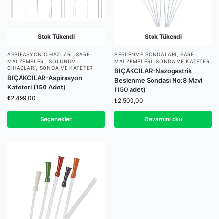
Stok Tükendi
Stok Tükendi
ASPIRASYON CIHAZLARI
,
SARF
BESLENME SONDALARI
,
SARF
MALZEMELERI
,
SOLUNUM
MALZEMELERI
,
SONDA VE KATETER
CIHAZLARI
,
SONDA VE KATETER
BIÇAKCILAR-Nazogastrik
BIÇAKCILAR-Aspirasyon
Beslenme Sondası No:8 Mavi
Kateteri (150 Adet)
(150 adet)
₺
2.499,00
₺
2.500,00
Seçenekler
Devamını oku