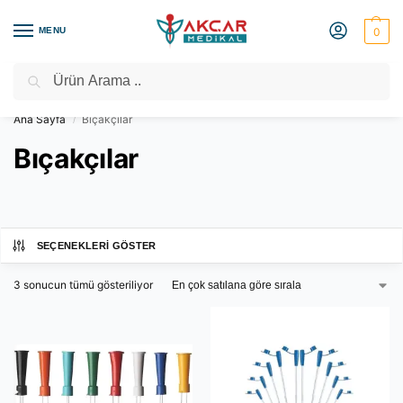
MENU
0
Ara
Medikal Market – Medikal Ürünler
2000 TL Üzeri Ücretsiz Kargo
Ana Sayfa
Bıçakçılar
/
Bıçakçılar
SEÇENEKLERI GÖSTER
3 sonucun tümü gösteriliyor