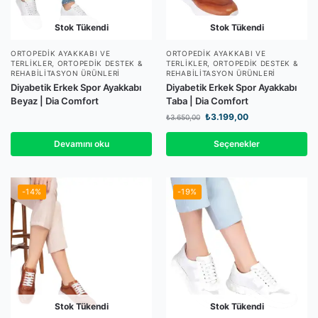
Stok Tükendi
Stok Tükendi
ORTOPEDIK AYAKKABI VE
ORTOPEDIK AYAKKABI VE
TERLIKLER
,
ORTOPEDIK DESTEK &
TERLIKLER
,
ORTOPEDIK DESTEK &
REHABILITASYON ÜRÜNLERI
REHABILITASYON ÜRÜNLERI
Diyabetik Erkek Spor Ayakkabı
Diyabetik Erkek Spor Ayakkabı
Beyaz | Dia Comfort
Taba | Dia Comfort
₺
3.199,00
₺
3.650,00
Devamını oku
Seçenekler
-14%
-19%
Stok Tükendi
Stok Tükendi