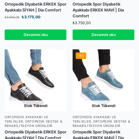
Ortopedik Diyabetik ERKEK Spor
Ortopedik Spor Diyabetik
Ayakkabı SİYAH | Dia Comfort
Ayakkabı ERKEK MAVİ | Dia
Comfort
₺
3.175,00
₺
3.650,00
₺
3.750,00
Devamını oku
Devamını oku
-9%
Stok Tükendi
Stok Tükendi
ORTOPEDIK AYAKKABI VE
ORTOPEDIK AYAKKABI VE
TERLIKLER
,
ORTOPEDIK DESTEK &
TERLIKLER
,
ORTOPEDIK DESTEK &
REHABILITASYON ÜRÜNLERI
REHABILITASYON ÜRÜNLERI
Ortopedik Diyabetik ERKEK Spor
Ortopedik Spor Diyabetik
Ayakkabı SİYAH | Dia Comfort
Ayakkabı ERKEK MAVİ | Dia