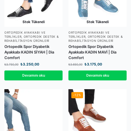
Stok Tükendi
Stok Tükendi
ORTOPEDIK AYAKKABI VE
ORTOPEDIK AYAKKABI VE
TERLIKLER
,
ORTOPEDIK DESTEK &
TERLIKLER
,
ORTOPEDIK DESTEK &
REHABILITASYON ÜRÜNLERI
REHABILITASYON ÜRÜNLERI
Ortopedik Spor Diyabetik
Ortopedik Spor Diyabetik
Ayakkabı KADIN SİYAH | Dia
Ayakkabı KADIN MAVİ | Dia
Comfort
Comfort
₺
3.250,00
₺
3.175,00
₺
3.750,00
₺
3.650,00
Devamını oku
Devamını oku
-12%