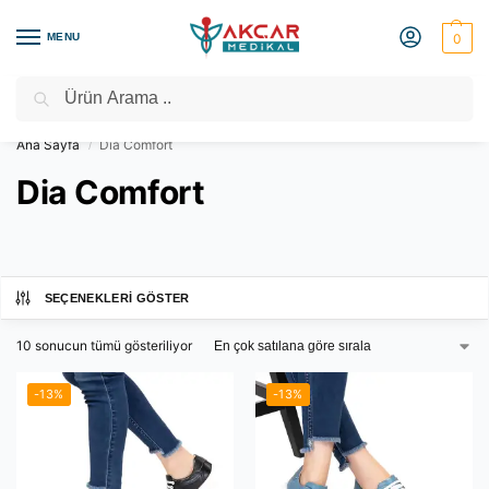
MENU
0
Ara
Medikal Market – Medikal Ürünler
2000 TL Üzeri Ücretsiz Kargo
Ana Sayfa
Dia Comfort
/
Dia Comfort
SEÇENEKLERI GÖSTER
10 sonucun tümü gösteriliyor
-13%
-13%