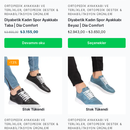
ORTOPEDIK AYAKKABI VE
ORTOPEDIK AYAKKABI VE
TERLIKLER
,
ORTOPEDIK DESTEK &
TERLIKLER
,
ORTOPEDIK DESTEK &
REHABILITASYON ÜRÜNLERI
REHABILITASYON ÜRÜNLERI
Diyabetik Kadın Spor Ayakkabı
Diyabetik Kadın Spor Ayakkabı
Taba | Dia Comfort
Beyaz | Dia Comfort
₺
3.155,00
₺
2.943,00
–
₺
3.650,00
₺
3.655,00
Devamını oku
Seçenekler
-13%
Stok Tükendi
Stok Tükendi
ORTOPEDIK AYAKKABI VE
ORTOPEDIK AYAKKABI VE
TERLIKLER
,
ORTOPEDIK DESTEK &
TERLIKLER
,
ORTOPEDIK DESTEK &
REHABILITASYON ÜRÜNLERI
REHABILITASYON ÜRÜNLERI