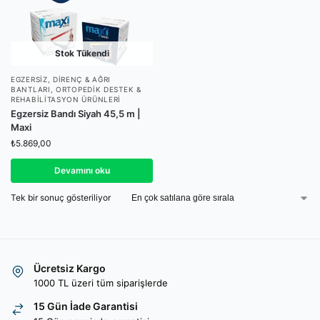
Stok Tükendi
EGZERSIZ, DIRENÇ & AĞRI
BANTLARI
,
ORTOPEDIK DESTEK &
REHABILITASYON ÜRÜNLERI
Egzersiz Bandı Siyah 45,5 m |
Maxi
₺
5.869,00
Devamını oku
Tek bir sonuç gösteriliyor
Ücretsiz Kargo
1000 TL üzeri tüm siparişlerde
15 Gün İade Garantisi