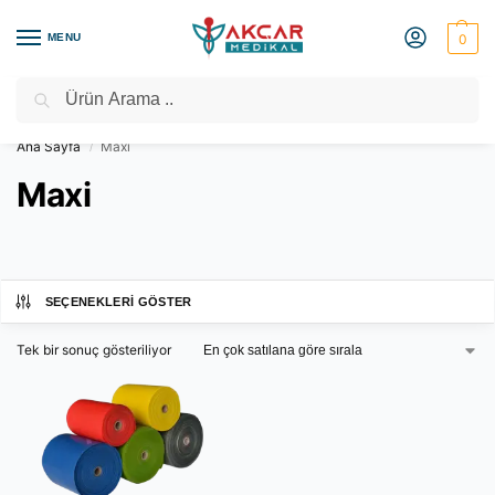
MENU
0
Ara
Medikal Market – Medikal Ürünler
2000 TL Üzeri Ücretsiz Kargo
Ana Sayfa
Maxi
/
Maxi
SEÇENEKLERI GÖSTER
Tek bir sonuç gösteriliyor