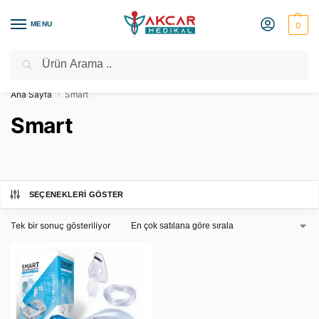
MENU
0
Ara
Medikal Market – Medikal Ürünler
2000 TL Üzeri Ücretsiz Kargo
Ana Sayfa
Smart
/
Smart
SEÇENEKLERI GÖSTER
Tek bir sonuç gösteriliyor