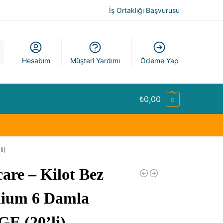
İş Ortaklığı Başvurusu
a
Hesabım
Müşteri Yardımı
Ödeme Yap
₺
0,00
0
i)
are – Kilot Bez
ium 6 Damla
E (20’li)