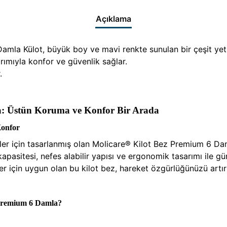
Açıklama
la Külot, büyük boy ve mavi renkte sunulan bir çeşit yetiş
arımıyla konfor ve güvenlik sağlar.
.
a: Üstün Koruma ve Konfor Bir Arada
Konfor
er için tasarlanmış olan Molicare® Kilot Bez Premium 6 Dam
k kapasitesi, nefes alabilir yapısı ve ergonomik tasarımı il
r için uygun olan bu kilot bez, hareket özgürlüğünüzü artır
 Premium 6 Damla?