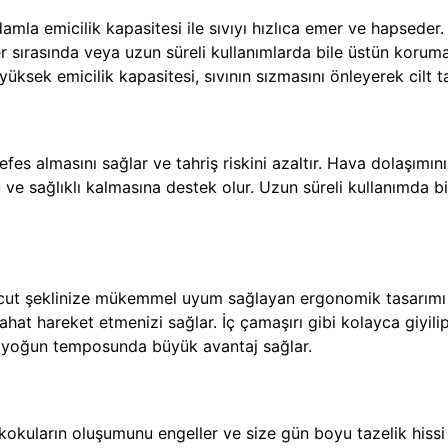
la emicilik kapasitesi ile sıvıyı hızlıca emer ve hapseder.
er sırasında veya uzun süreli kullanımlarda bile üstün koruma
ksek emicilik kapasitesi, sıvının sızmasını önleyerek cilt ta
efes almasını sağlar ve tahriş riskini azaltır. Hava dolaşımı
u ve sağlıklı kalmasına destek olur. Uzun süreli kullanımda bi
ut şeklinize mükemmel uyum sağlayan ergonomik tasarımı il
at hareket etmenizi sağlar. İç çamaşırı gibi kolayca giyilip 
ın yoğun temposunda büyük avantaj sağlar.
okuların oluşumunu engeller ve size gün boyu tazelik hissi v