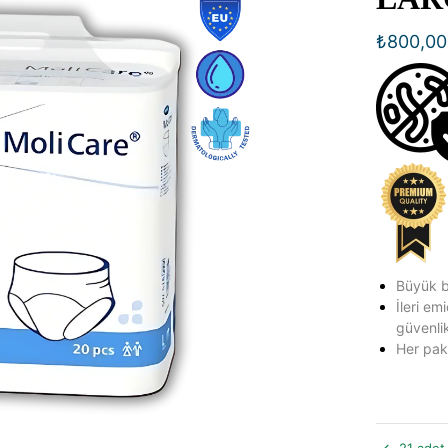
₺
800,00
Büyük b
İleri em
güvenlik
Her pak