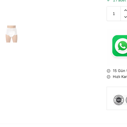
21 adet
15 Gün 
Hızlı Ka