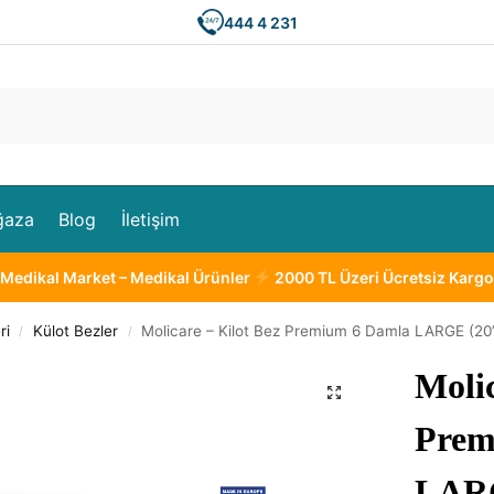
444 4 231
Ar
ğaza
Blog
İletişim
Medikal Market – Medikal Ürünler
2000 TL Üzeri Ücretsiz Kargo
ri
Külot Bezler
Molicare – Kilot Bez Premium 6 Damla LARGE (20’l
/
/
Molic
Prem
LARG