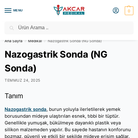
MENU
0
Ara
Medikal Market – Medikal Ürünler
2000 TL Üzeri Ücretsiz Kargo
Ana Sayfa
Medikal
Nazogastrik Sonda (NG Sonda)
/
/
Nazogastrik Sonda (NG
Sonda)
TEMMUZ 24, 2025
Tanım
Nazogastrik sonda
, burun yoluyla ilerletilerek yemek
borusundan mideye ulaştırılan esnek, tıbbi bir tüptür.
Genellikle yumuşak, bükülmeye dayanıklı plastik veya
silikon malzemeden yapılır. Bu sayede hastanın konforunu
bozmaz, güvenli ve etkili bir şekilde mideye erişim sağlar.