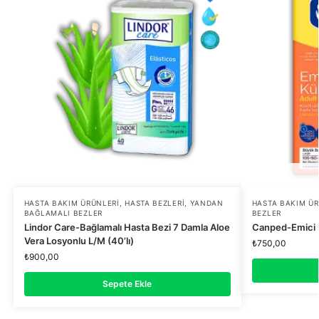
HASTA BAKIM ÜRÜNLERI
,
HASTA BEZLERI
,
YANDAN
HASTA BAKIM ÜR
BAĞLAMALI BEZLER
BEZLER
Lindor Care-Bağlamalı Hasta Bezi 7 Damla Aloe
Canped-Emici K
Vera Losyonlu L/M (40’lı)
₺
750,00
₺
900,00
Sepete Ekle