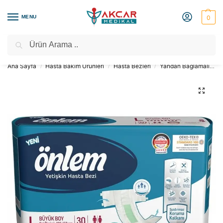
MENU
0
Ara
Medikal Market – Medikal Ürünler
2000 TL Üzeri Ücretsiz Kargo
Ana Sayfa
Hasta Bakım Ürünleri
Hasta Bezleri
Yandan Bağlamalı Bezler
/
/
/