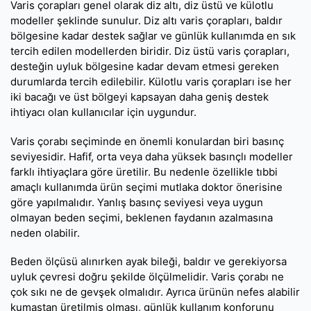
Varis çorapları genel olarak diz altı, diz üstü ve külotlu
modeller şeklinde sunulur. Diz altı varis çorapları, baldır
bölgesine kadar destek sağlar ve günlük kullanımda en sık
tercih edilen modellerden biridir. Diz üstü varis çorapları,
desteğin uyluk bölgesine kadar devam etmesi gereken
durumlarda tercih edilebilir. Külotlu varis çorapları ise her
iki bacağı ve üst bölgeyi kapsayan daha geniş destek
ihtiyacı olan kullanıcılar için uygundur.
Varis çorabı seçiminde en önemli konulardan biri basınç
seviyesidir. Hafif, orta veya daha yüksek basınçlı modeller
farklı ihtiyaçlara göre üretilir. Bu nedenle özellikle tıbbi
amaçlı kullanımda ürün seçimi mutlaka doktor önerisine
göre yapılmalıdır. Yanlış basınç seviyesi veya uygun
olmayan beden seçimi, beklenen faydanın azalmasına
neden olabilir.
Beden ölçüsü alınırken ayak bileği, baldır ve gerekiyorsa
uyluk çevresi doğru şekilde ölçülmelidir. Varis çorabı ne
çok sıkı ne de gevşek olmalıdır. Ayrıca ürünün nefes alabilir
kumaştan üretilmiş olması, günlük kullanım konforunu