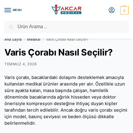
MENU
0
Ara
Medikal Market – Medikal Ürünler
2000 TL Üzeri Ücretsiz Kargo
Ana Sayfa
Medikal
Varis Çorabı Nasıl Seçilir?
/
/
Varis Çorabı Nasıl Seçilir?
TEMMUZ 4, 2026
Varis çorabı, bacaklardaki dolaşımı desteklemek amacıyla
kullanılan medikal ürünler arasında yer alır. Özellikle uzun
süre ayakta kalan, masa başında çalışan, hamilelik
döneminde bacaklarında ağırlık hisseden veya doktor
önerisiyle kompresyon desteğine ihtiyaç duyan kişiler
tarafından tercih edilebilir. Ancak doğru varis çorabı seçimi
için model, basınç seviyesi ve beden ölçüsü dikkatle
belirlenmelidir.